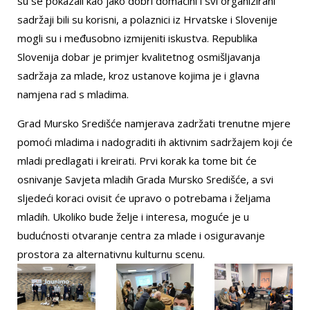
su se pokazali kao jako dobri domaćini i svi organizirani
sadržaji bili su korisni, a polaznici iz Hrvatske i Slovenije
mogli su i međusobno izmijeniti iskustva. Republika
Slovenija dobar je primjer kvalitetnog osmišljavanja
sadržaja za mlade, kroz ustanove kojima je i glavna
namjena rad s mladima.
Grad Mursko Središće namjerava zadržati trenutne mjere
pomoći mladima i nadograditi ih aktivnim sadržajem koji će
mladi predlagati i kreirati. Prvi korak ka tome bit će
osnivanje Savjeta mladih Grada Mursko Središće, a svi
sljedeći koraci ovisit će upravo o potrebama i željama
mladih. Ukoliko bude želje i interesa, moguće je u
budućnosti otvaranje centra za mlade i osiguravanje
prostora za alternativnu kulturnu scenu.