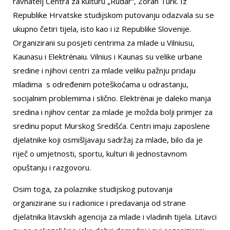
ravnatelj Centra za kulturu „Rudar“, Zoran Turk. Iz
Republike Hrvatske studijskom putovanju odazvala su se
ukupno četiri tijela, isto kao i iz Republike Slovenije.
Organizirani su posjeti centrima za mlade u Vilniusu,
Kaunasu i Elektrėnaiu. Vilnius i Kaunas su velike urbane
sredine i njihovi centri za mlade veliku pažnju pridaju
mladima s određenim poteškoćama u odrastanju,
socijalnim problemima i slično. Elektrėnai je daleko manja
sredina i njihov centar za mlade je možda bolji primjer za
sredinu poput Murskog Središća. Centri imaju zaposlene
djelatnike koji osmišljavaju sadržaj za mlade, bilo da je
riječ o umjetnosti, sportu, kulturi ili jednostavnom
opuštanju i razgovoru.
Osim toga, za polaznike studijskog putovanja
organizirane su i radionice i predavanja od strane
djelatnika litavskih agencija za mlade i vladinih tijela. Litavci