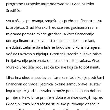
programe Europske unije odazvao se i Grad Mursko
Središće.
Svi troškovi putovanja, smještaja i prehrane financirani su
iz projekta. Grad Mursko Središće već godinama raznim
mjerama pomaže mlade građane, a kroz financiranje
udruga financira i aktivnosti u kojima sudjeluju i mladi,
međutim, želja je da mladi ne budu samo korisnici mjera,
već da i aktivno sudjeluju u kreiranju sadržaja. Kako takva
inicijativa nije pokrenuta od strane mladih građana, Grad
Mursko Središće poduzet će korake koji će to potaknuti.
Litva ima uhodan sustav centara za mlade koji je podržan i
financiran od vlade i jedinica lokalne samouprave, sustav
koji traje 15 godina i svakako može ponuditi puno dobrih
primjera. Kako bi te primjere dobre prakse usvojili, ispred
Grada Mursko Središće na studijsko putovanje otišao je