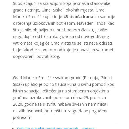
Suosjećajući sa situacijom koja je snašla stanovnike
grada Petrinje, Gline, Siska i okolnih mjesta, Grad
Mursko Središće uplatio je
45 tisuća kuna
za sanacije
oštećenja uzrokovanih potresom. Navedeni iznos, kao
što je bilo objavljeno u prethodnom članku, je više
nego duplo od trostrukog iznosa od novogodišnjeg
vatrometa kojeg će Grad vratiti te se isti neće održati
te je također s tvrtkom od koje je nabavljen vatromet
dogovoreni povrat istog.
Grad Mursko Središće svakom gradu (Petrinja, Glina i
Sisak) uplatio je po 15 tisuća kuna u svrhu pomoći kod
hitnih sanacija i oštećenja na stambenim objektima
građana uzrokovanih potresom dana 29. prosinca
2020. godine te u svrhu nabave živežnih namirnica i
ostalih osnovnih potrepština za građane pogođene
potresom.
Odluka o isplati novčane pomoći – potres