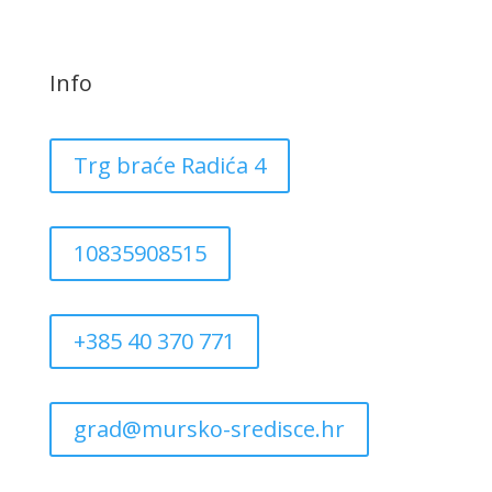
Info
Trg braće Radića 4
10835908515
+385 40 370 771
grad@mursko-sredisce.hr