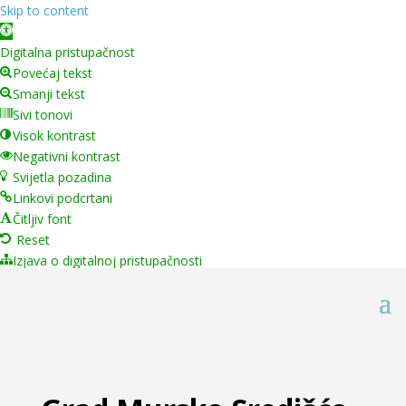
Skip to content
Open toolbar
Digitalna pristupačnost
Povećaj tekst
Smanji tekst
Sivi tonovi
Visok kontrast
Negativni kontrast
Svijetla pozadina
Linkovi podcrtani
Čitljiv font
Reset
Izjava o digitalnoj pristupačnosti