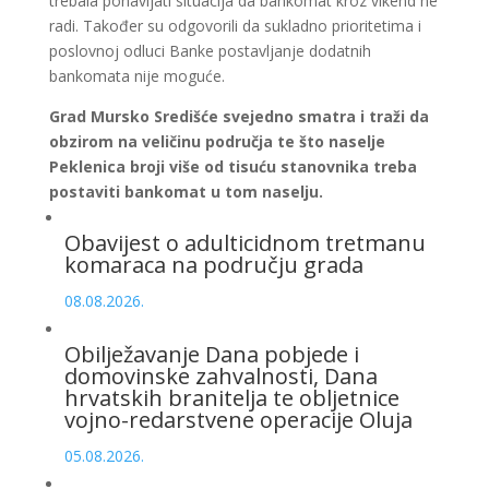
trebala ponavljati situacija da bankomat kroz vikend ne
radi. Također su odgovorili da sukladno prioritetima i
poslovnoj odluci Banke postavljanje dodatnih
bankomata nije moguće.
Grad Mursko Središće svejedno smatra i traži da
obzirom na veličinu područja te što naselje
Peklenica broji više od tisuću stanovnika treba
postaviti bankomat u tom naselju.
Obavijest o adulticidnom tretmanu
komaraca na području grada
08.08.2026.
Obilježavanje Dana pobjede i
domovinske zahvalnosti, Dana
hrvatskih branitelja te obljetnice
vojno-redarstvene operacije Oluja
05.08.2026.