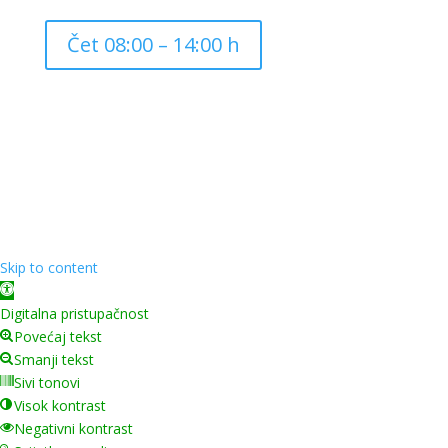
Čet 08:00 – 14:00 h
Copyright ©
2026
Grad Mursko Središće | Razvijeno sa
❤️ od
InTeh
Skip to content
Open toolbar
Digitalna pristupačnost
Povećaj tekst
Smanji tekst
Sivi tonovi
Visok kontrast
Negativni kontrast