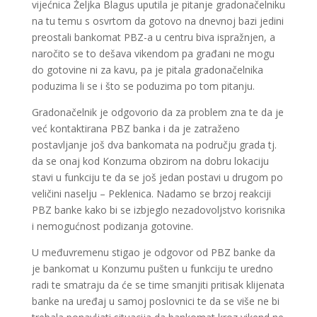
vijećnica Željka Blagus uputila je pitanje gradonačelniku
na tu temu s osvrtom da gotovo na dnevnoj bazi jedini
preostali bankomat PBZ-a u centru biva ispražnjen, a
naročito se to dešava vikendom pa građani ne mogu
do gotovine ni za kavu, pa je pitala gradonačelnika
poduzima li se i što se poduzima po tom pitanju.
Gradonačelnik je odgovorio da za problem zna te da je
već kontaktirana PBZ banka i da je zatraženo
postavljanje još dva bankomata na području grada tj.
da se onaj kod Konzuma obzirom na dobru lokaciju
stavi u funkciju te da se još jedan postavi u drugom po
veličini naselju – Peklenica. Nadamo se brzoj reakciji
PBZ banke kako bi se izbjeglo nezadovoljstvo korisnika
i nemogućnost podizanja gotovine.
U međuvremenu stigao je odgovor od PBZ banke da
je bankomat u Konzumu pušten u funkciju te uredno
radi te smatraju da će se time smanjiti pritisak klijenata
banke na uređaj u samoj poslovnici te da se više ne bi