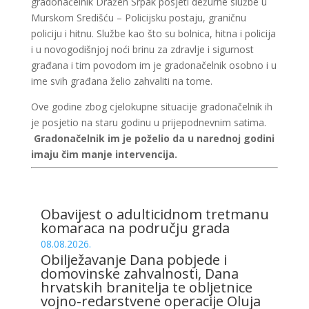
gradonačelnik Dražen Srpak posjeti dežurne službe u
Murskom Središću – Policijsku postaju, graničnu
policiju i hitnu. Službe kao što su bolnica, hitna i policija
i u novogodišnjoj noći brinu za zdravlje i sigurnost
građana i tim povodom im je gradonačelnik osobno i u
ime svih građana želio zahvaliti na tome.
Ove godine zbog cjelokupne situacije gradonačelnik ih
je posjetio na staru godinu u prijepodnevnim satima.
Gradonačelnik im je poželio da u narednoj godini
imaju čim manje intervencija.
Obavijest o adulticidnom tretmanu
komaraca na području grada
08.08.2026.
Obilježavanje Dana pobjede i
domovinske zahvalnosti, Dana
hrvatskih branitelja te obljetnice
vojno-redarstvene operacije Oluja