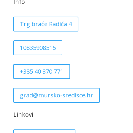
Info
Trg braće Radića 4
10835908515
+385 40 370 771
grad@mursko-sredisce.hr
Linkovi