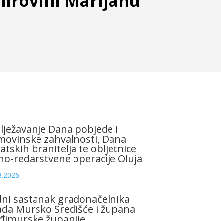
mirovini Marijanu
lježavanje Dana pobjede i
ovinske zahvalnosti, Dana
atskih branitelja te obljetnice
no-redarstvene operacije Oluja
8.2026.
ni sastanak gradonačelnika
da Mursko Središće i župana
đimurske županije