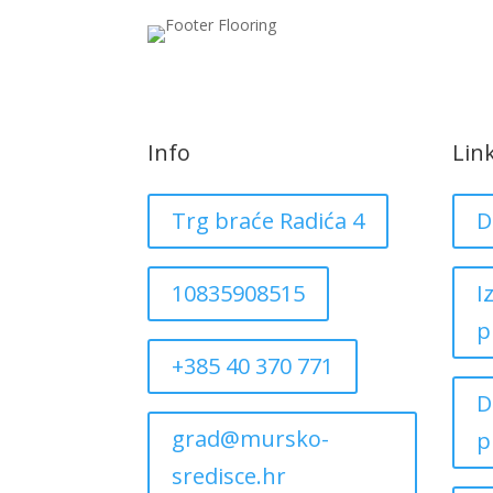
Info
Lin
Trg braće Radića 4
D
10835908515
I
p
+385 40 370 771
D
grad@mursko-
p
sredisce.hr