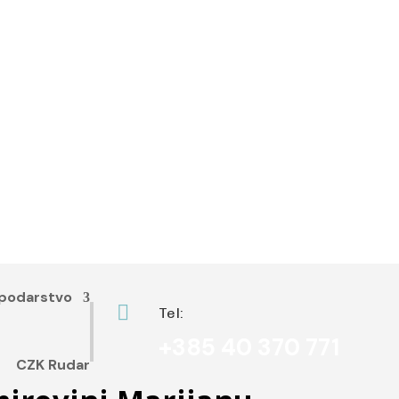
podarstvo

Tel:
+385 40 370 771
CZK Rudar