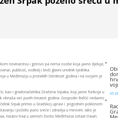
žen Srpak poželio sreću u 
skom novinarstvu i gotovo pa nema osobe koja javno djeluje,
Obi
inar, publicist, voditelj i bivši glavni urednik tjednika
dom
anja u Međimurju u proteklih četrdeset godina i na svojem je
hrv
voj
će, kao i gradonačelnika Dražena Srpaka, koji javne funkcije u
05.0
ik obnaša već punih trinaest godina. Gospodin Belčić nedavno
ačelnik Srpak primio u Gradskoj upravi i prigodnim poklonom
Rad
anju i poželio puno sreće i zdravlja u mirovini. Iako je
Gra
Me
aja, njegov trag u javnom životu Međimurja ostaje trajan.