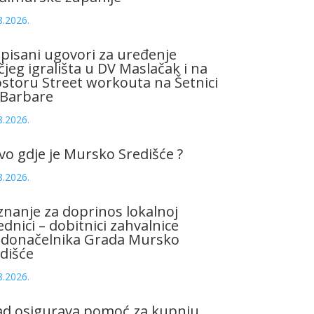
8.2026.
pisani ugovori za uređenje
čjeg igrališta u DV Maslačak i na
storu Street workouta na Šetnici
 Barbare
8.2026.
vo gdje je Mursko Središće ?
8.2026.
znanje za doprinos lokalnoj
ednici – dobitnici zahvalnice
adonačelnika Grada Mursko
dišće
8.2026.
ad osigurava pomoć za kupnju