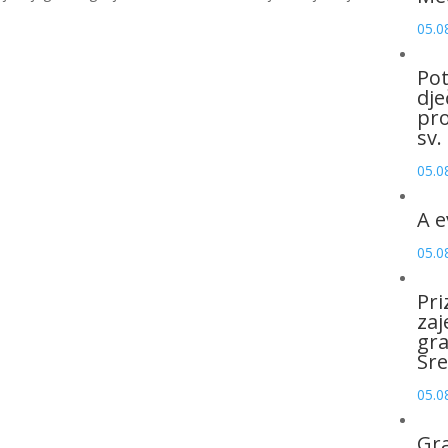
05.0
Pot
dje
pro
sv.
05.0
A e
05.0
Pri
zaj
gr
Sre
05.0
Gr