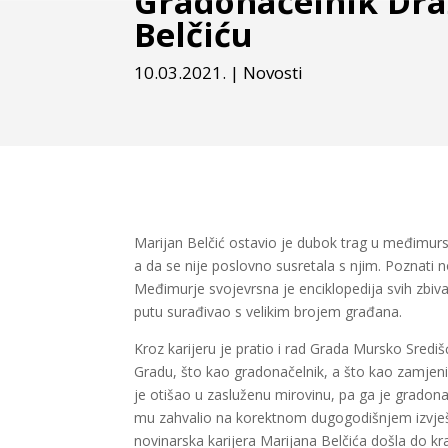
Gradonačelnik Dra
Belčiću
10.03.2021.
|
Novosti
Marijan Belčić ostavio je dubok trag u međimur
a da se nije poslovno susretala s njim. Poznati nov
Međimurje svojevrsna je enciklopedija svih zbiv
putu surađivao s velikim brojem građana.
Kroz karijeru je pratio i rad Grada Mursko Središ
Gradu, što kao gradonačelnik, a što kao zamjen
je otišao u zasluženu mirovinu, pa ga je gradon
mu zahvalio na korektnom dugogodišnjem izvještav
novinarska karijera Marijana Belčića došla do kr