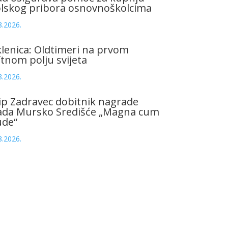
olskog pribora osnovnoškolcima
8.2026.
lenica: Oldtimeri na prvom
tnom polju svijeta
8.2026.
ip Zadravec dobitnik nagrade
ada Mursko Središće „Magna cum
ude“
8.2026.