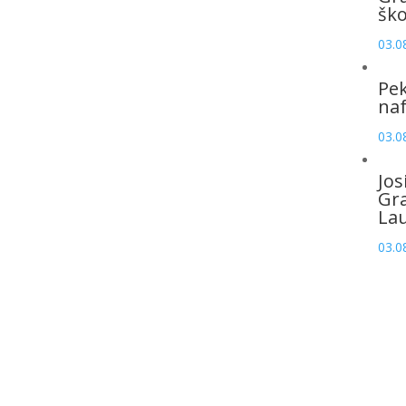
šk
03.0
Pek
naf
03.0
Jos
Gr
La
03.0