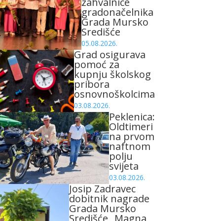
zahvalnice
gradonačelnika
Grada Mursko
Središće
05.08.2026.
Grad osigurava
pomoć za
kupnju školskog
pribora
osnovnoškolcima
03.08.2026.
Peklenica:
Oldtimeri
na prvom
naftnom
polju
svijeta
03.08.2026.
Josip Zadravec
dobitnik nagrade
Grada Mursko
Središće „Magna