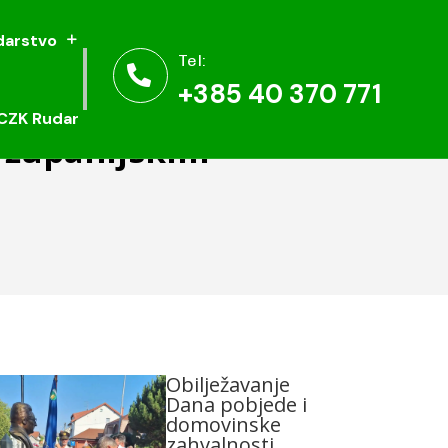
arstvo
arstvo
Tel:
Tel:


+385 40 370 771
+385 40 370 771
CZK Rudar
CZK Rudar
 županijskim
Obilježavanje
Dana pobjede i
domovinske
zahvalnosti,