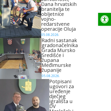
Dana hrvatskih
branitelja te
Op
obljetnice
vojno-
redarstvene
operacije Oluja
05.08.2026.
Radni sastanak
gradonačelnika
Grada Mursko
Središće i
župana
Međimurske
županije
05.08.2026.
Potpisani
ugovori za
uređenje
dječjeg
igrališta u
DV