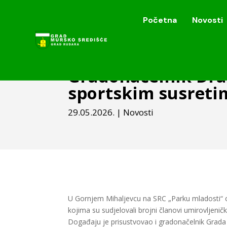
Početna
Novosti
Početna
Novosti
Gradonačelnik Dra
sportskim susreti
29.05.2026.
|
Novosti
U Gornjem Mihaljevcu na SRC „Parku mladosti“ odr
kojima su sudjelovali brojni članovi umirovljenič
Događaju je prisustvovao i gradonačelnik Grada