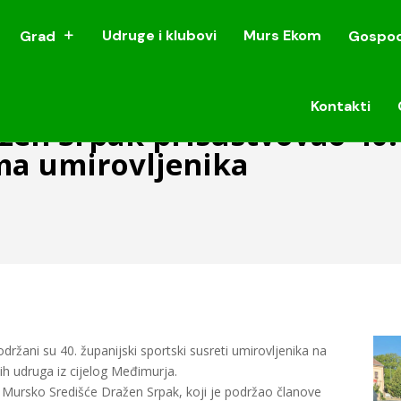
Udruge i klubovi
Murs Ekom
Grad
Gospod
Udruge i klubovi
Murs Ekom
Grad
Gospod
Kontakti
Kontakti
žen Srpak prisustvovao 40.
ma umirovljenika
žani su 40. županijski sportski susreti umirovljenika na
kih udruga iz cijelog Međimurja.
 Mursko Središće Dražen Srpak, koji je podržao članove