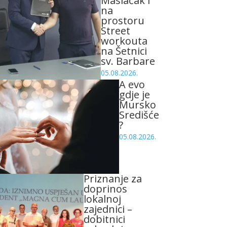
Maslačak i
na
prostoru
Street
workouta
na Šetnici
sv. Barbare
05.08.2026.
A evo
gdje je
Mursko
Središće
?
05.08.2026.
Priznanje za
doprinos
lokalnoj
zajednici –
dobitnici