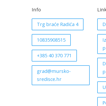
Info
Lin
Trg braće Radića 4
D
10835908515
I
p
+385 40 370 771
D
grad@mursko-
p
sredisce.hr
U
P