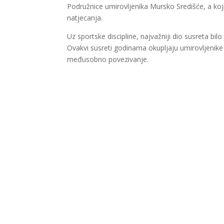
Podružnice umirovljenika Mursko Središće, a koji 
natjecanja.
Uz sportske discipline, najvažniji dio susreta bil
Ovakvi susreti godinama okupljaju umirovljenike t
međusobno povezivanje.