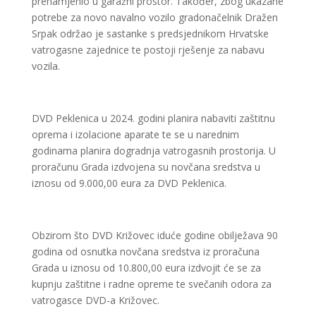
prenamjenio u garažni prostor. Također, zbog ukazane
potrebe za novo navalno vozilo gradonačelnik Dražen
Srpak održao je sastanke s predsjednikom Hrvatske
vatrogasne zajednice te postoji rješenje za nabavu
vozila.
DVD Peklenica u 2024. godini planira nabaviti zaštitnu
oprema i izolacione aparate te se u narednim
godinama planira dogradnja vatrogasnih prostorija. U
proračunu Grada izdvojena su novčana sredstva u
iznosu od 9.000,00 eura za DVD Peklenica.
Obzirom što DVD Križovec iduće godine obilježava 90
godina od osnutka novčana sredstva iz proračuna
Grada u iznosu od 10.800,00 eura izdvojit će se za
kupnju zaštitne i radne opreme te svečanih odora za
vatrogasce DVD-a Križovec.