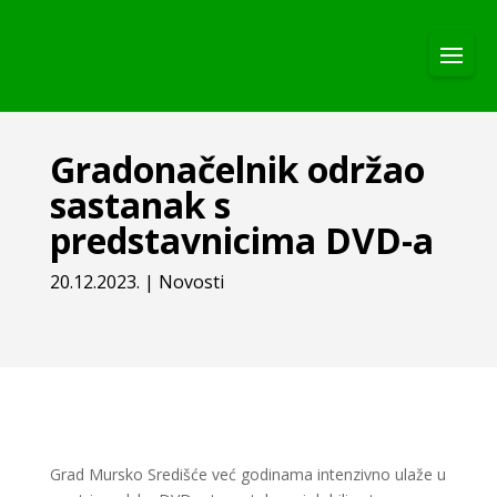
Gradonačelnik održao
sastanak s
predstavnicima DVD-a
20.12.2023.
|
Novosti
Grad Mursko Središće već godinama intenzivno ulaže u