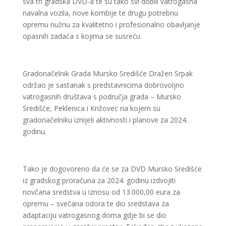
sva tri gradska DVD-a te su tako svi dobili vatrogasna
navalna vozila, nove kombije te drugu potrebnu
opremu nužnu za kvalitetno i profesionalno obavljanje
opasnih zadaća s kojima se susreću.
Gradonačelnik Grada Mursko Središće Dražen Srpak
održao je sastanak s predstavnicima dobrovoljno
vatrogasnih društava s područja grada – Mursko
Središće, Peklenica i Križovec na kojem su
gradonačelniku iznijeli aktivnosti i planove za 2024.
godinu.
Tako je dogovoreno da će se za DVD Mursko Središće
iz gradskog proračuna za 2024. godinu izdvojiti
novčana sredstva u iznosu od 13.000,00 eura za
opremu – svečana odora te dio sredstava za
adaptaciju vatrogasnog doma gdje bi se dio