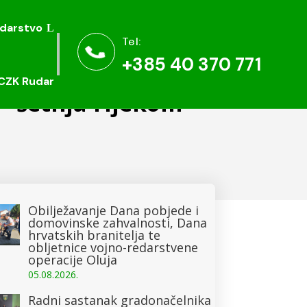
darstvo
darstvo
Tel:
Tel:


+385 40 370 771
+385 40 370 771
CZK Rudar
CZK Rudar
 šetnja rijekom
Obilježavanje Dana pobjede i
domovinske zahvalnosti, Dana
hrvatskih branitelja te
obljetnice vojno-redarstvene
operacije Oluja
05.08.2026.
Radni sastanak gradonačelnika