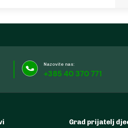
Nazovite nas:

+385 40 370 771
vi
Grad prijatelj dj