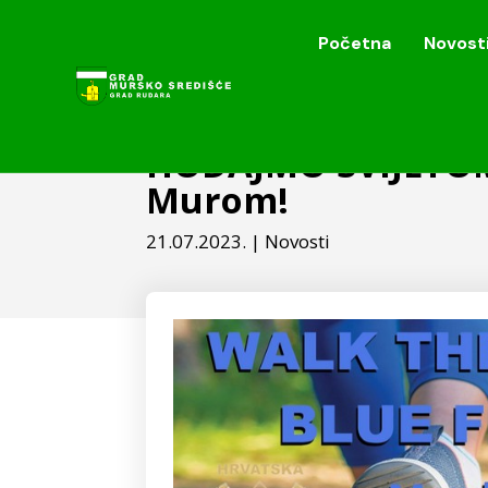
Početna
Novost
Početna
Novost
HODAJMO SVIJETOM 
Murom!
21.07.2023.
|
Novosti