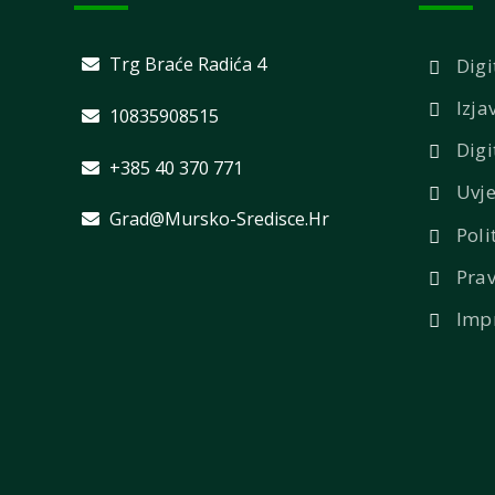
Trg Braće Radića 4
Digi
Izja
10835908515
Digi
+385 40 370 771
Uvje
Grad@mursko-Sredisce.hr
Poli
Prav
Imp