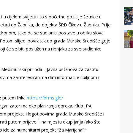
t u cijelom svijetu i to s početne pozicije šetnice u
etati do Žabnika, do objekta ŠRD Čikov u Žabniku. Prije
 s dronom, tako da se sudionici postave u obliku slova
a. Potom slijedi povratak do grada Mursko Središće gdje
ji će se biti poslužen na ribnjaku za sve sudionike
i Međimurska priroda – Javna ustanova za zaštitu
 i svima zainteresiranima dati informacije i biljnom i
e putem linka
https://forms.gle/
ganizatorima oko planiranja obroka. Klub IPA
gom projekta i logotipovima grada Mursko Središće i
ti putem prijave ili na mjestu okupljanja (ako što
o ide za humanitarni projekt “Za Marijana”!”