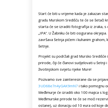
Start će biti u vrijeme kada je zakazan star
gradu Murskom Središću te će se šetači kr
starta će se izraditi fotografija iz zraka,
„IPA”. U Žabniku će biti osigurana okrjep
završava šetnja pićem i kuhanim grahom, ko
šetnje.
Projekt su podržali grad Mursko Središće 
prirode, čiji će članovi sudjelovati u šetnji
životinjskom svijetu rijeke Mure!
Pozivamo sve zainteresirane da se prijav
3UD68e7n4yGAK9mN7
i tako pomognu or
Međimurje će izraditi oko 100 majica s lo
Međimurske prirode te će se moći rezervira
ostane), uz donaciju od 10 eura od koje di