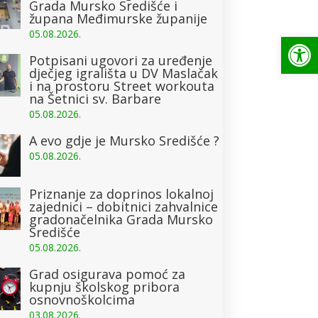
Grada Mursko Središće i
župana Međimurske županije
05.08.2026.
Op
Potpisani ugovori za uređenje
dječjeg igrališta u DV Maslačak
i na prostoru Street workouta
na Šetnici sv. Barbare
05.08.2026.
A evo gdje je Mursko Središće ?
05.08.2026.
Priznanje za doprinos lokalnoj
zajednici – dobitnici zahvalnice
gradonačelnika Grada Mursko
Središće
05.08.2026.
Grad osigurava pomoć za
kupnju školskog pribora
osnovnoškolcima
03.08.2026.