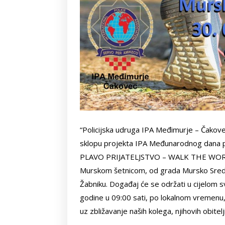
“Policijska udruga IPA Međimurje – Čakovec
sklopu projekta IPA Međunarodnog dana 
PLAVO PRIJATELJSTVO – WALK THE WORLD
Murskom šetnicom, od grada Mursko Središ
Žabniku. Događaj će se održati u cijelom sv
godine u 09:00 sati, po lokalnom vremenu,
uz zbližavanje naših kolega, njihovih obitelji 