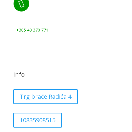

Nazovite nas:
+385 40 370 771
Info
Trg braće Radića 4
10835908515