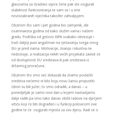
glasovima za Gradsko vijeće čime pak ste osigurali
stabilnost funkcioniranja te vam se i u ime
novoizabranih vijećnika također zahvaljujem.
Obzirom što sam i pet godina bio zamjenik, ide
osamnaesta godina od kako služim vama i našem
gradu. Podrška od gotovo 68% svakako obvezuje i
traži daljnji puni angažman na rješavanju svega onog
što je pred nama. Motivacije, znanja i iskustva ne
nedostaje, a realizacija nekih većih projekata zavisit će
od dostupnosti EU sredstava ili pak sredstava iz
državnog proračuna.
Obzirom što smo već dokazali da znamo povlačiti
sredstva nećemo ni bilo koju novu šansu propustiti.
Izbori su bili jučer, to smo odradili, a danas – u
ponedjeljak je samo novi dan u kojem nastavljamo
dalje raditi pa smo tako danas obišli radove na dječjem
vrtiću koji će biti dograđen i u funkciji polovicom ove
godine te će osigurati mjesta za svu djecu. Radi se o