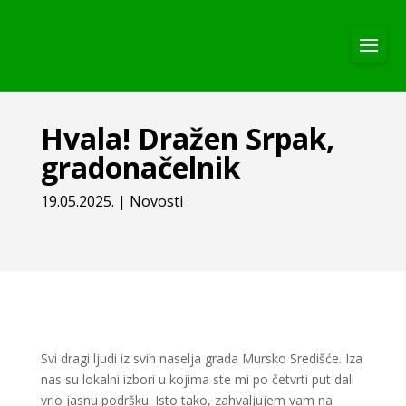
Hvala! Dražen Srpak,
gradonačelnik
19.05.2025.
|
Novosti
Svi dragi ljudi iz svih naselja grada Mursko Središće. Iza
nas su lokalni izbori u kojima ste mi po četvrti put dali
vrlo jasnu podršku. Isto tako, zahvaljujem vam na