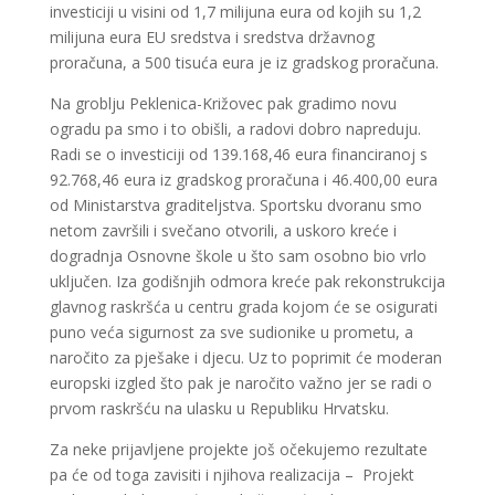
investiciji u visini od 1,7 milijuna eura od kojih su 1,2
milijuna eura EU sredstva i sredstva državnog
proračuna, a 500 tisuća eura je iz gradskog proračuna.
Na groblju Peklenica-Križovec pak gradimo novu
ogradu pa smo i to obišli, a radovi dobro napreduju.
Radi se o investiciji od 139.168,46 eura financiranoj s
92.768,46 eura iz gradskog proračuna i 46.400,00 eura
od Ministarstva graditeljstva. Sportsku dvoranu smo
netom završili i svečano otvorili, a uskoro kreće i
dogradnja Osnovne škole u što sam osobno bio vrlo
uključen. Iza godišnjih odmora kreće pak rekonstrukcija
glavnog raskršća u centru grada kojom će se osigurati
puno veća sigurnost za sve sudionike u prometu, a
naročito za pješake i djecu. Uz to poprimit će moderan
europski izgled što pak je naročito važno jer se radi o
prvom raskršću na ulasku u Republiku Hrvatsku.
Za neke prijavljene projekte još očekujemo rezultate
pa će od toga zavisiti i njihova realizacija – Projekt