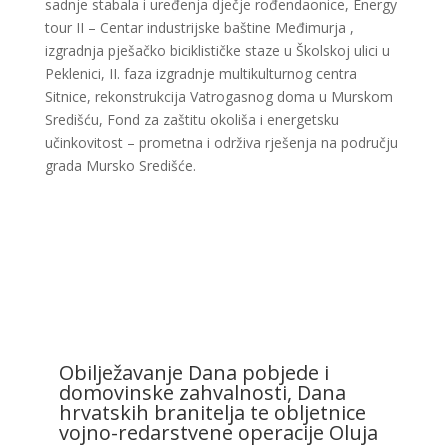
sadnje stabala i uređenja dječje rođendaonice, Energy
tour II – Centar industrijske baštine Međimurja ,
izgradnja pješačko biciklističke staze u Školskoj ulici u
Peklenici, II. faza izgradnje multikulturnog centra
Sitnice, rekonstrukcija Vatrogasnog doma u Murskom
Središću, Fond za zaštitu okoliša i energetsku
učinkovitost – prometna i održiva rješenja na području
grada Mursko Središće.
Obilježavanje Dana pobjede i
domovinske zahvalnosti, Dana
hrvatskih branitelja te obljetnice
vojno-redarstvene operacije Oluja