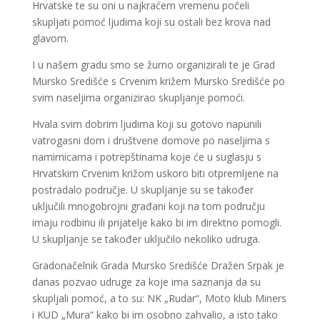
Hrvatske te su oni u najkraćem vremenu počeli
skupljati pomoć ljudima koji su ostali bez krova nad
glavom.
I u našem gradu smo se žurno organizirali te je Grad
Mursko Središće s Crvenim križem Mursko Središće po
svim naseljima organizirao skupljanje pomoći.
Hvala svim dobrim ljudima koji su gotovo napunili
vatrogasni dom i društvene domove po naseljima s
namirnicama i potrepštinama koje će u suglasju s
Hrvatskim Crvenim križom uskoro biti otpremljene na
postradalo područje. U skupljanje su se također
uključili mnogobrojni građani koji na tom području
imaju rodbinu ili prijatelje kako bi im direktno pomogli.
U skupljanje se također uključilo nekoliko udruga.
Gradonačelnik Grada Mursko Središće Dražen Srpak je
danas pozvao udruge za koje ima saznanja da su
skupljali pomoć, a to su: NK „Rudar“, Moto klub Miners
i KUD „Mura“ kako bi im osobno zahvalio, a isto tako