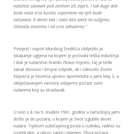
nažalost zanavek pod zemlom oči zaprli. I tak dugo dok
budu naša srca kucala, uspomena na njih bude
začuvana. A denes kak i sako leto sveće im vužgimo,
Očenaša zmolimo i od srca zahvalimo.”
Povijest i uspon Murskog Središća obilježilo je
iskapanje ugljena na kojem je počivala teška industrija.
I dok je rudarstvo hranilo čitavo mjesto, taj je teški
zanat donosio i brojne ozljede, ali i odnosilo živote.
Najveća je nesreća upravo spomenuta u jami Maj 3, a
obilježavanjem nesreće odajemo počast svim
rudarima koji su stradavali.
U noći s 8. na 9. studeni 1961. godine u tamošnjoj jami
došlo je do požara, u kojem je život izgubilo deset
rudara. Tijekom uobičajenog posla u rudniku, radnici su
osjetili dim, a ubrzo zatim i plamen. Zbog požara