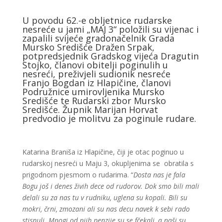
U povodu 62.-e obljetnice rudarske
nesreće u jami „MAJ 3“ položili su vijenac i
zapalili svijeće gradonačelnik Grada
Mursko Središće Dražen Srpak,
potpredsjednik Gradskog vijeća Dragutin
Stojko, članovi obitelji poginulih u
nesreći, preživjeli sudionik nesreće
Franjo Bogdan iz Hlapičine, članovi
Podružnice umirovljenika Mursko
Središće te Rudarski zbor Mursko
Središće. Župnik Marijan Horvat
predvodio je molitvu za poginule rudare.
Katarina Braniša iz Hlapičine, čiji je otac poginuo u
rudarskoj nesreći u Maju 3, okupljenima se obratila s
prigodnom pjesmom o rudarima. “
Dosta nas je fala
Bogu još i denes živih dece od rudorov. Dok smo bili mali
delali su za nas tu v rudniku, uglena su kopali. Bili su
mokri, črni, zmozani ali su nas decu navek k sebi rado
stisnuli. Mnogi od njih penzije su se fčekali, a naši su