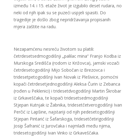
između 14. i 15. etaže život je izgubilo deset rudara, no
neki od njih ipak su se puzeći uspjeli spasiti. Do
tragedije je došlo zbog nepridržavanja propisanih
mjera zaštite na radu.
Nezapamćenu nesreću životom su platili:
četrdesetsedmogodišnji „palilac mina“ Franjo Kodba iz
Murskoga Središča (rodom iz Križovca), jamski vozači
četrdesetogodišnji Mijo Sobočan iz Brezovca i
tridesetpetogodišnji Ivan Novak iz Plešivice, pomoćni
kopači četrdesetjednogodišnji Aleksa Čurin iz Zebanca
(rođen u Peklenici) i tridesetdvogodišnji Martin Škrobar
iz Grkaveščaka, te kopači tridesetsedmogodišnji
Stjepan Kutnjak iz Žabnika, tridesetčetverogodišnji Ivan
Perčić iz Lapšine, najstariji od njih pedesetogodišnji
Stjepan Pintarić iz Šafarskoga, tridesetčetirigodišnji
Josip Šafranić iz Jurovčaka i najmlađi među njima,
tridesetogodišnji Ivan Vinko iz Grkaveščaka.