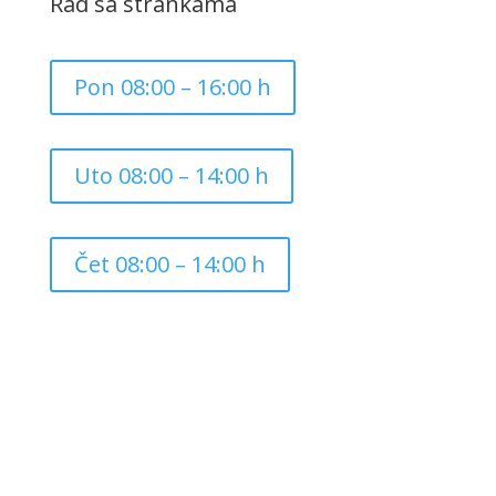
Rad sa strankama
Pon 08:00 – 16:00 h
Uto 08:00 – 14:00 h
Čet 08:00 – 14:00 h
Copyright ©
2026
Grad Mursko Središće | Razvijeno sa
❤️ od
InTeh