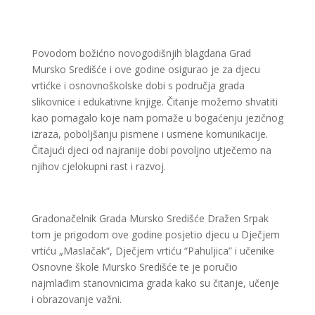
Povodom božićno novogodišnjih blagdana Grad
Mursko Središće i ove godine osigurao je za djecu
vrtićke i osnovnoškolske dobi s područja grada
slikovnice i edukativne knjige. Čitanje možemo shvatiti
kao pomagalo koje nam pomaže u bogaćenju jezičnog
izraza, poboljšanju pismene i usmene komunikacije.
Čitajući djeci od najranije dobi povoljno utječemo na
njihov cjelokupni rast i razvoj.
Gradonačelnik Grada Mursko Središće Dražen Srpak
tom je prigodom ove godine posjetio djecu u Dječjem
vrtiću „Maslačak“, Dječjem vrtiću “Pahuljica” i učenike
Osnovne škole Mursko Središće te je poručio
najmlađim stanovnicima grada kako su čitanje, učenje
i obrazovanje važni.