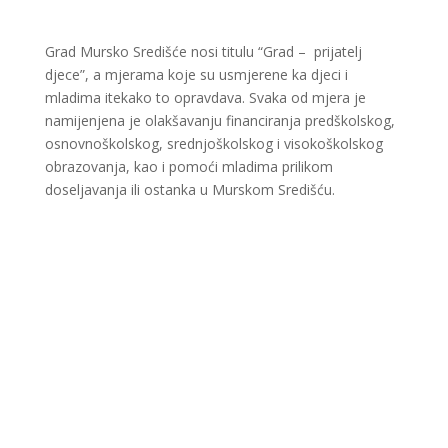
Grad Mursko Središće nosi titulu “Grad – prijatelj
djece”, a mjerama koje su usmjerene ka djeci i
mladima itekako to opravdava. Svaka od mjera je
namijenjena je olakšavanju financiranja predškolskog,
osnovnoškolskog, srednjoškolskog i visokoškolskog
obrazovanja, kao i pomoći mladima prilikom
doseljavanja ili ostanka u Murskom Središću.