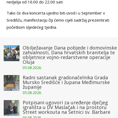
nedjelja od 16.00 do 22.00 sati
Tako će dva koncerta ujedno biti uvod i u September v
Središću, manifestaciju čiji ćemo cijeli sadržaj prezentirati
početkom sljedećeg tjedna.
Obilježavanje Dana pobjede i domovinske
zahvalnosti, Dana hrvatskih branitelja te
obljetnice vojno-redarstvene operacije
Oluja
05.08.2026.
Radni sastanak gradonačelnika Grada
Mursko Središće i župana Međimurske
županije
05.08.2026.
Potpisani ugovori za uređenje dječjeg
igrališta u DV Maslačak i na prostoru
Street workouta na Šetnici sv. Barbare
05.08.2026.