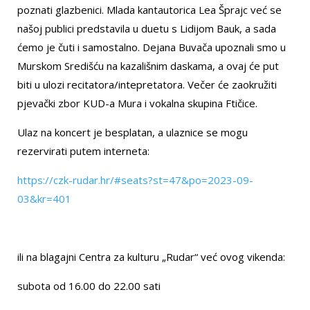
poznati glazbenici. Mlada kantautorica Lea Šprajc već se
našoj publici predstavila u duetu s Lidijom Bauk, a sada
ćemo je čuti i samostalno. Dejana Buvača upoznali smo u
Murskom Središću na kazališnim daskama, a ovaj će put
biti u ulozi recitatora/intepretatora. Večer će zaokružiti
pjevački zbor KUD-a Mura i vokalna skupina Ftičice.
Ulaz na koncert je besplatan, a ulaznice se mogu
rezervirati putem interneta:
https://czk-rudar.hr/#seats?st=47&po=2023-09-
03&kr=401
ili na blagajni Centra za kulturu „Rudar“ već ovog vikenda:
subota od 16.00 do 22.00 sati