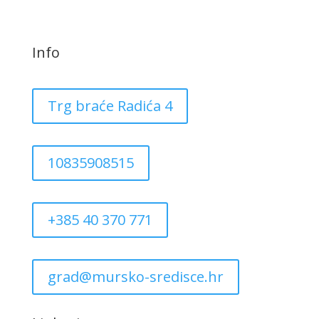
Info
Trg braće Radića 4
10835908515
+385 40 370 771
grad@mursko-sredisce.hr