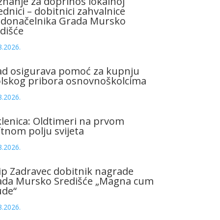
znanje za doprinos lokalnoj
ednici – dobitnici zahvalnice
adonačelnika Grada Mursko
dišće
8.2026.
ad osigurava pomoć za kupnju
olskog pribora osnovnoškolcima
8.2026.
lenica: Oldtimeri na prvom
tnom polju svijeta
8.2026.
ip Zadravec dobitnik nagrade
ada Mursko Središće „Magna cum
ude“
8.2026.