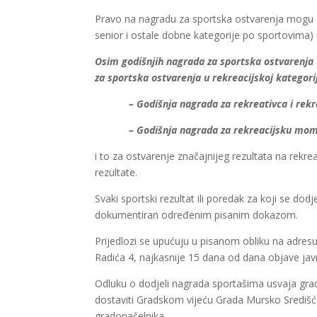
Pravo na nagradu za sportska ostvarenja mogu do
senior i ostale dobne kategorije po sportovima) 
Osim godišnjih nagrada za sportska ostvarenja u
za sportska ostvarenja u rekreacijskoj kategoriji
– Godišnja nagrada za rekreativca i rekreat
– Godišnja nagrada za rekreacijsku mom
i to za ostvarenje značajnijeg rezultata na rekr
rezultate.
Svaki sportski rezultat ili poredak za koji se do
dokumentiran određenim pisanim dokazom.
Prijedlozi se upućuju u pisanom obliku na a
Radića 4, najkasnije 15 dana od dana objave jav
Odluku o dodjeli nagrada sportašima usvaja grad
dostaviti Gradskom vijeću Grada Mursko Središće 
gradonačelnika.