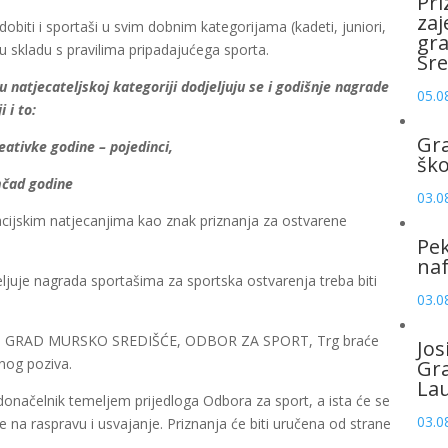
Pri
zaj
biti i sportaši u svim dobnim kategorijama (kadeti, juniori,
gr
u skladu s pravilima pripadajućega sporta.
Sre
 natjecateljskoj kategoriji dodjeljuju se i godišnje nagrade
05.0
 i to:
Gr
ivke godine – pojedinci,
šk
čad godine
03.0
eacijskim natjecanjima kao znak priznanja za ostvarene
Pek
naf
djeljuje nagrada sportašima za sportska ostvarenja treba biti
03.0
dresu GRAD MURSKO SREDIŠĆE, ODBOR ZA SPORT, Trg braće
Jos
nog poziva.
Gr
La
onačelnik temeljem prijedloga Odbora za sport, a ista će se
03.0
na raspravu i usvajanje. Priznanja će biti uručena od strane