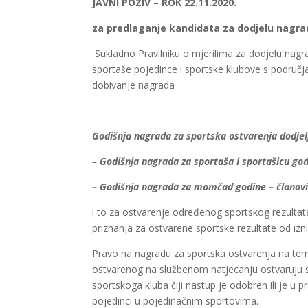
JAVNI POZIV – ROK 22.11.2020.
za predlaganje kandidata za dodjelu nagra
Sukladno Pravilniku o mjerilima za dodjelu nag
sportaše pojedince i sportske klubove s područj
dobivanje nagrada
.
Godišnja nagrada za sportska ostvarenja dodjelju
– Godišnja nagrada za sportaša i sportašicu god
– Godišnja nagrada za momčad godine – članov
i to za ostvarenje određenog sportskog rezult
priznanja za ostvarene sportske rezultate od izn
Pravo na nagradu za sportska ostvarenja na te
ostvarenog na službenom natjecanju ostvaruju sp
sportskoga kluba čiji nastup je odobren ili je u
pojedinci u pojedinačnim sportovima.