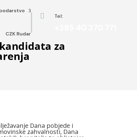
podarstvo

Tel:
+385 40 370 771
CZK Rudar
 kandidata za
arenja
lježavanje Dana pobjede i
ovinske zahvalnosti, Dana