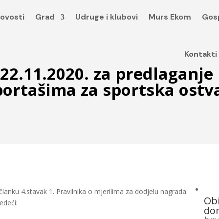
ovosti
Grad
Udruge i klubovi
Murs Ekom
Gos
Kontakti
22.11.2020. za predlaganje
portašima za sportska ostv
anku 4.stavak 1. Pravilnika o mjerilima za dodjelu nagrada
Obi
edeći:
dom