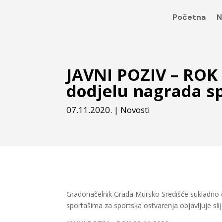
Početna
N
JAVNI POZIV – ROK 
dodjelu nagrada s
07.11.2020.
|
Novosti
Gradonačelnik Grada Mursko Središće sukladno čl
sportašima za sportska ostvarenja objavljuje slij