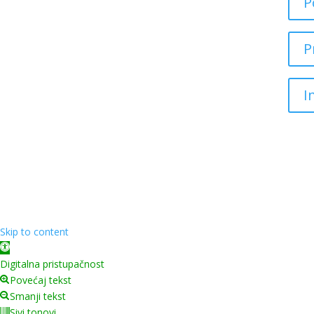
P
P
I
Skip to content
Open toolbar
Digitalna pristupačnost
Povećaj tekst
Smanji tekst
Sivi tonovi