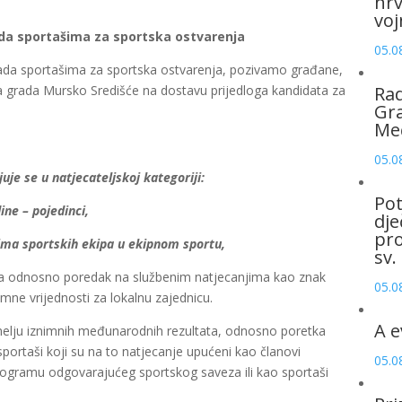
hrv
voj
da sportašima za sportska ostvarenja
05.0
rada sportašima za sportska ostvarenja, pozivamo građane,
a grada Mursko Središće na dostavu prijedloga kandidata za
Rad
Gra
Me
05.0
je se u natjecateljskoj kategoriji:
Pot
ine – pojedinci,
dje
pro
ima sportskih ekipa u ekipnom sportu,
sv.
ata odnosno poredak na službenim natjecanjima kao znak
05.0
imne vrijednosti za lokalnu zajednicu.
A e
melju iznimnih međunarodnih rezultata, odnosno poretka
ortaši koji su na to natjecanje upućeni kao članovi
05.0
 programu odgovarajućeg sportskog saveza ili kao sportaši