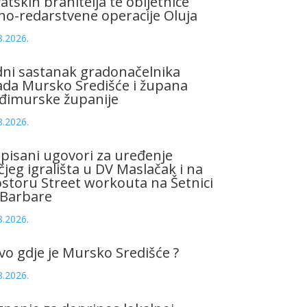
atskih branitelja te obljetnice
no-redarstvene operacije Oluja
8.2026.
ni sastanak gradonačelnika
da Mursko Središće i župana
đimurske županije
8.2026.
pisani ugovori za uređenje
čjeg igrališta u DV Maslačak i na
storu Street workouta na Šetnici
 Barbare
8.2026.
vo gdje je Mursko Središće ?
8.2026.