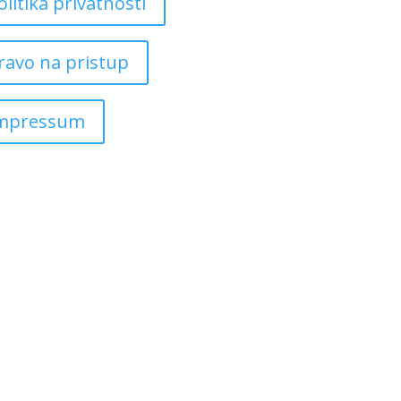
olitika privatnosti
ravo na pristup
mpressum
Copyright ©
2026
Grad Mursko Središće | Razvijeno sa ❤️ od
InTeh