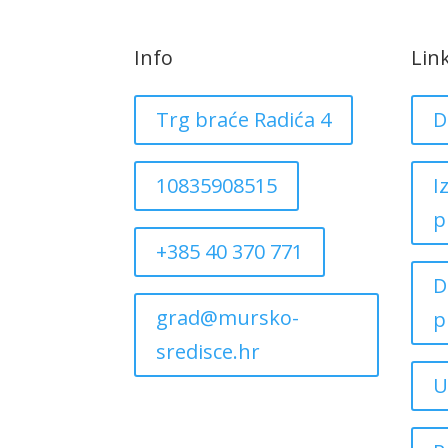
Info
Lin
Trg braće Radića 4
D
10835908515
I
p
+385 40 370 771
D
grad@mursko-
p
sredisce.hr
U