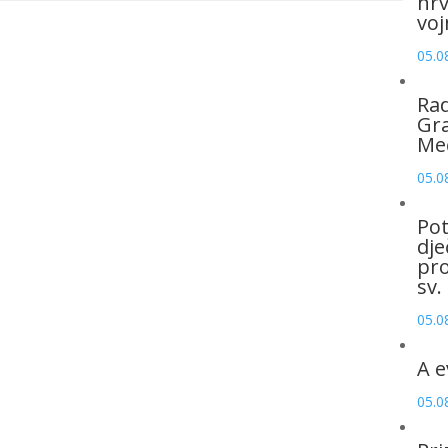
hrv
voj
05.0
Rad
Gra
Me
05.0
Pot
dje
pro
sv.
05.0
A e
05.0