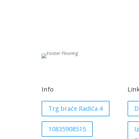
Info
Lin
Trg braće Radića 4
D
10835908515
I