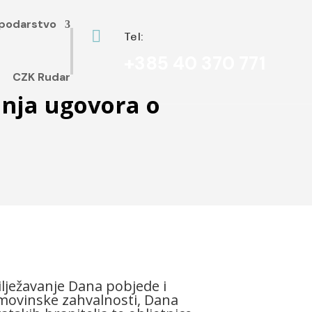
podarstvo

Tel:
+385 40 370 771
CZK Rudar
anja ugovora o
lježavanje Dana pobjede i
ovinske zahvalnosti, Dana