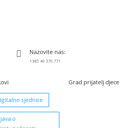
Nazovite nas:

+385 40 370 771
kovi
Grad prijatelj djece
igitalne sjednice
zjava o