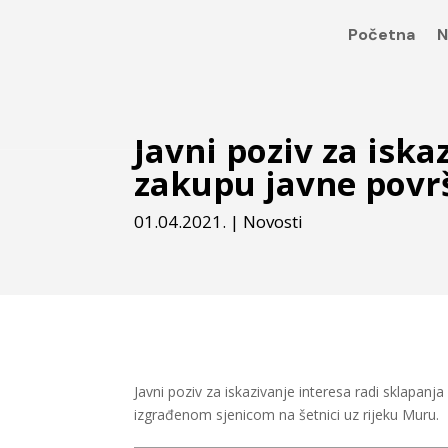
Početna
N
Javni poziv za isk
zakupu javne povr
01.04.2021.
|
Novosti
Javni poziv za iskazivanje interesa radi sklapan
izgrađenom sjenicom na šetnici uz rijeku Muru.