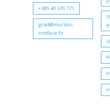
p
+385 40 370 771
D
grad@mursko-
p
sredisce.hr
U
P
P
I