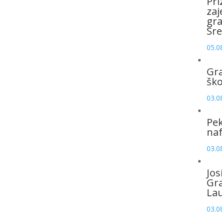
Pri
zaj
gr
Sre
05.0
Gr
šk
03.0
Pek
naf
03.0
Jos
Gr
La
03.0