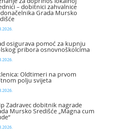
znanje za doprinos lokalnoj
ednici – dobitnici zahvalnice
adonačelnika Grada Mursko
dišće
8.2026.
ad osigurava pomoć za kupnju
olskog pribora osnovnoškolcima
8.2026.
lenica: Oldtimeri na prvom
tnom polju svijeta
8.2026.
ip Zadravec dobitnik nagrade
ada Mursko Središće „Magna cum
ude“
8.2026.