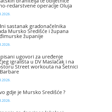
atskih branitelja te obljetnice
no-redarstvene operacije Oluja
8.2026.
ni sastanak gradonačelnika
da Mursko Središće i župana
đimurske županije
8.2026.
pisani ugovori za uređenje
čjeg igrališta u DV Maslačak i na
storu Street workouta na Šetnici
 Barbare
8.2026.
vo gdje je Mursko Središće ?
8.2026.