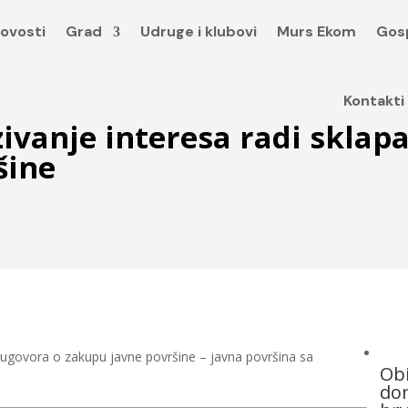
ovosti
Grad
Udruge i klubovi
Murs Ekom
Gos
Kontakti
azivanje interesa radi sklap
šine
ja ugovora o zakupu javne površine – javna površina sa
Obi
dom