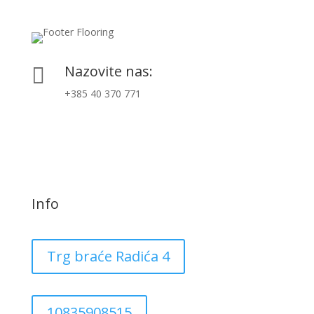
Nazovite nas:

+385 40 370 771
Info
Trg braće Radića 4
10835908515