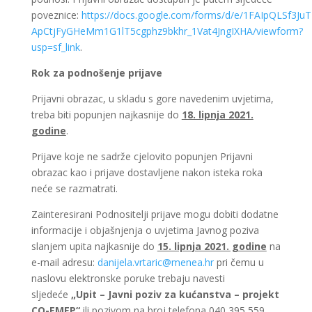
poveznice:
https://docs.google.com/forms/d/e/1FAIpQLSf3JuT
ApCtjFyGHeMm1G1lT5cgphz9bkhr_1Vat4JngIXHA/viewform?
usp=sf_link
.
Rok za podnošenje prijave
Prijavni obrazac, u skladu s gore navedenim uvjetima,
treba biti popunjen najkasnije do
18. lipnja 2021.
godine
.
Prijave koje ne sadrže cjelovito popunjen Prijavni
obrazac kao i prijave dostavljene nakon isteka roka
neće se razmatrati.
Zainteresirani Podnositelji prijave mogu dobiti dodatne
informacije i objašnjenja o uvjetima Javnog poziva
slanjem upita najkasnije do
15. lipnja 2021. godine
na
e-mail adresu:
danijela.vrtaric@menea.hr
pri čemu u
naslovu elektronske poruke trebaju navesti
sljedeće
„Upit – Javni poziv za kućanstva – projekt
CO-EMEP“
ili pozivom na broj telefona 040 395 559.