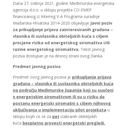
Dana 27. svibnja 2021. godine Međimurska energetska
agencija d.o.o. u sklopu projekta CO-EMEP
financiranog iz Interreg V-A Programa suradnje
Mađarska-Hrvatska 2014-2020 objavljuje
Javni poziv
za prikupljanje prijava zainteresiranih građana –
vlasnika ili suvlasnika obiteljskih kuća s ciljem
procjene rizika od energetskog siromaštva i/ili
razine energetskog siromaštva.
Tekst Javnog
poziva dostupan je na desnoj strani ovog članka.
Predmet
javnog poziva
Predmet ovog Javnog poziva je
prikupljanje prijava
građana – vlasnika ili suvlasnika obiteljskih kuća
na području Međimurske županije koji su suočeni
s energetskim siromaštvom ili su u riziku da
postanu energetski siromašni s ciljem njihovog
uključivanja u implementaciju pilot projekata
u
sklopu kojih će se za
pet
izabranih obiteljskih
kuća
besplatno provesti energetski pregledi,