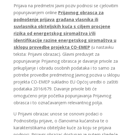
Prijava na predmetni Javni poziv podnosi se cjelovitim
popunjavanjem online
Prijavnog obrasca za
podnošenje prijava građana vlasnika ili
suvlasnika obiteljskih kuća s ciljem procjene
rizika od energetskog siromaštva i/ili
identifikacije razine energetskog siromaštva u
sklopu provedbe projekta CO-EMEP
(u nastavku
teksta: Prijavni obrazac). Glavni preduvjet za
popunjavanje Prijavnog obrasca je davanje privole za
prikupljanje i obradu osobnih podataka i to samo za
potrebe provedbe predmetnog Javnog poziva u sklopu
projekta CO-EMEP sukladno EU Općoj uredbi o zaštiti
podataka 2016/679. Davanje privole biti će
omogućeno prije početka popunjavanja Prijavnog
obrasca i to označavanjem relevantnog polja.
U Prijavni obrazac unose se osnovni podaci o
Podnositelju prijave, o članovima kućanstva te o
karakteristikama obiteljske kuće za koju se prijava
podnosi. Prijavni obrazac dostupan je putem sljedeće