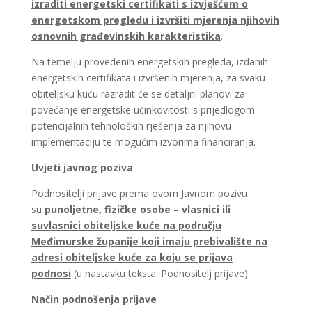
izraditi energetski certifikati s izvješćem o
energetskom pregledu i izvršiti mjerenja njihovih
osnovnih građevinskih karakteristika
.
Na temelju provedenih energetskih pregleda, izdanih
energetskih certifikata i izvršenih mjerenja, za svaku
obiteljsku kuću razradit će se detaljni planovi za
povećanje energetske učinkovitosti s prijedlogom
potencijalnih tehnoloških rješenja za njihovu
implementaciju te mogućim izvorima financiranja.
Uvjeti javnog poziva
Podnositelji prijave prema ovom Javnom pozivu
su
punoljetne, fizičke osobe – vlasnici ili
suvlasnici obiteljske kuće na području
Međimurske županije koji imaju prebivalište na
adresi obiteljske kuće za koju se prijava
podnosi
(u nastavku teksta: Podnositelj prijave).
Način podnošenja prijave