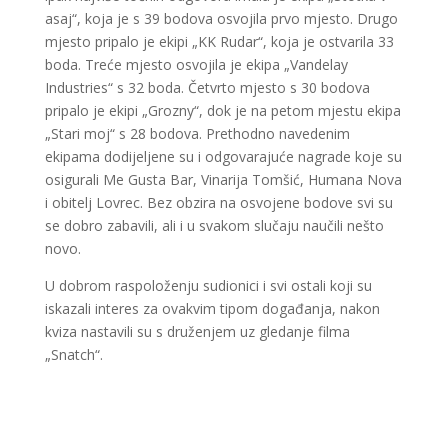
asaj“, koja je s 39 bodova osvojila prvo mjesto. Drugo
mjesto pripalo je ekipi „KK Rudar“, koja je ostvarila 33
boda. Treće mjesto osvojila je ekipa „Vandelay
Industries“ s 32 boda. Četvrto mjesto s 30 bodova
pripalo je ekipi „Grozny“, dok je na petom mjestu ekipa
„Stari moj“ s 28 bodova. Prethodno navedenim
ekipama dodijeljene su i odgovarajuće nagrade koje su
osigurali Me Gusta Bar, Vinarija Tomšić, Humana Nova
i obitelj Lovrec. Bez obzira na osvojene bodove svi su
se dobro zabavili, ali i u svakom slučaju naučili nešto
novo.
U dobrom raspoloženju sudionici i svi ostali koji su
iskazali interes za ovakvim tipom događanja, nakon
kviza nastavili su s druženjem uz gledanje filma
„Snatch“.