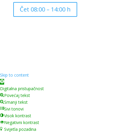
Čet 08:00 – 14:00 h
Copyright ©
2026
Grad Mursko Središće | Razvijeno sa
❤️ od
InTeh
Skip to content
Open toolbar
Digitalna pristupačnost
Povećaj tekst
Smanji tekst
Sivi tonovi
Visok kontrast
Negativni kontrast
Svijetla pozadina