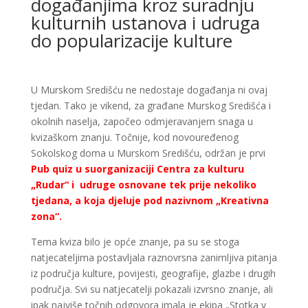
događanjima kroz suradnju
kulturnih ustanova i udruga
do popularizacije kulture
U Murskom Središću ne nedostaje događanja ni ovaj
tjedan. Tako je vikend, za građane Murskog Središća i
okolnih naselja, započeo odmjeravanjem snaga u
kvizaškom znanju. Točnije, kod novouređenog
Sokolskog doma u Murskom Središću, održan je prvi
Pub quiz u suorganizaciji Centra za kulturu
„Rudar“ i udruge osnovane tek prije nekoliko
tjedana, a koja djeluje pod nazivnom „Kreativna
zona“.
Tema kviza bilo je opće znanje, pa su se stoga
natjecateljima postavljala raznovrsna zanimljiva pitanja
iz područja kulture, povijesti, geografije, glazbe i drugih
područja. Svi su natjecatelji pokazali izvrsno znanje, ali
ipak najviše točnih odgovora imala je ekipa „Stotka v