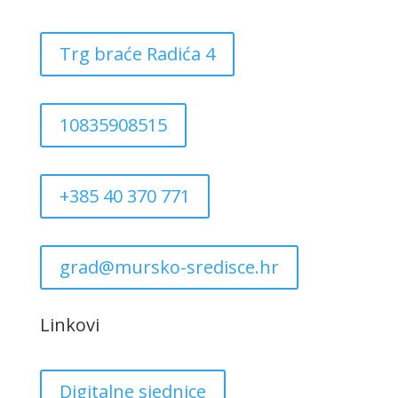
Trg braće Radića 4
10835908515
+385 40 370 771
grad@mursko-sredisce.hr
Linkovi
Digitalne sjednice