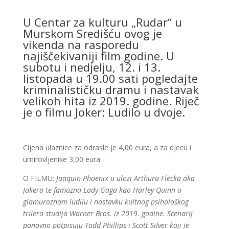
U Centar za kulturu „Rudar“ u
Murskom Središću ovog je
vikenda na rasporedu
najiščekivaniji film godine. U
subotu i nedjelju, 12. i 13.
listopada u 19.00 sati pogledajte
kriminalističku dramu i nastavak
velikoh hita iz 2019. godine. Riječ
je o filmu Joker: Ludilo u dvoje.
Cijena ulaznice za odrasle je 4,00 eura, a za djecu i
umirovljenike 3,00 eura.
O FILMU:
Joaquin Phoenix u ulozi Arthura Flecka aka
Jokera te famozna Lady Gaga kao Harley Quinn u
glamuroznom ludilu i nastavku kultnog psihološkog
trilera studija Warner Bros. iz 2019. godine. Scenarij
ponovno potpisuju Todd Phillips i Scott Silver koji je