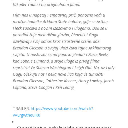
također radio i na originalnom filmu.
Film nas u napetoj i emotivnoj priči ponovno vodi u
mračne hodnike Arkham State bolnice, gdje se Arthur
Fleck suočava s novim izazovima i ulogama. Dok se u
pozadini čuje melodična glazba, Phoenix i Gaga
oživljavaju svoj odnos kroz strastvene scene, dok
Brendan Gleeson u svojoj ulozi čuva tajne Arkhamovog
svijeta. U nastavku ćemo ponovo gledati i Zazie Beetz
kao Sophie Dumond, a svoje uloge iz prvog filma
reprizirat će Sharon Washington i Leigh Gill. No, uz Lady
Gagu očekuju nas i neka nova lica koja će tumačiti
Brendan Gleeson, Catherine Keener, Harry Lawtey, Jacob
Lofland, Steve Coogan i Ken Leung.
TRAILER:
https://www.youtube.com/watch?
v=LrgwtheuiK0