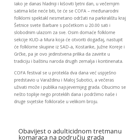
Iako je danas hladniji i kišoviti ljetni dan, u večernjim
satima kiše neće biti, te će se COFA – međunarodni
folklorni spektakl nesmetano održati na parkiralištu kraj
Šetnice svete Barbare s početkom u 20.00 sati i
slobodnim ulazom za sve. Osim domaće folklorne
sekcije KUD-a Mura koja će otvoriti događaj, nastupit
će folklorne skupine iz SAD-a, Kostarike, Južne Koreje i
Grčke, pa je ovo jedinstvena prilika da zavirite u
tradiciju i baštinu naroda drugih zemalja i kontinenata.
COFA festival se u protekla dva dana već uspješno
predstavio u Varaždinu i Maloj Subotici, a večeras
uživati može i publika najsjevernijeg grada. Obucimo se
nešto toplije nego proteklih dana i podržimo naše i
druge svjetske folkloraše u velikom broju.
Obavijest o adulticidnom tretmanu
komaraca na području grada