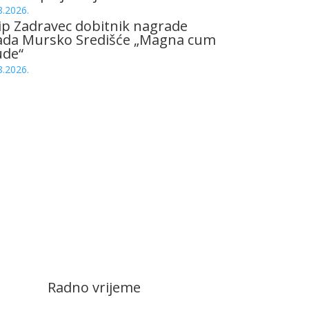
8.2026.
ip Zadravec dobitnik nagrade
ada Mursko Središće „Magna cum
ude“
8.2026.
Radno vrijeme