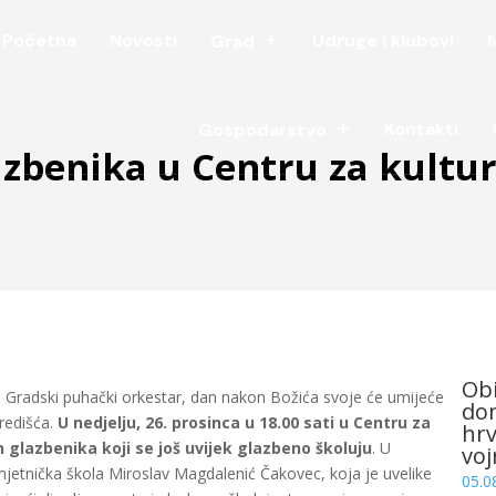
Početna
Novosti
Udruge i klubovi
Grad
Kontakti
Gospodarstvo
azbenika u Centru za kultu
Obi
i Gradski puhački orkestar, dan nakon Božića svoje će umijeće
dom
Središća.
U nedjelju, 26. prosinca u 18.00 sati u Centru za
hrv
 glazbenika koji se još uvijek glazbeno školuju
. U
voj
mjetnička škola Miroslav Magdalenić Čakovec, koja je uvelike
05.0