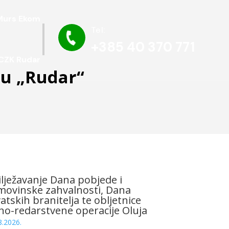
Murs Ekom
Tel:

+385 40 370 771
CZK Rudar
ru „Rudar“
lježavanje Dana pobjede i
ovinske zahvalnosti, Dana
atskih branitelja te obljetnice
no-redarstvene operacije Oluja
8.2026.