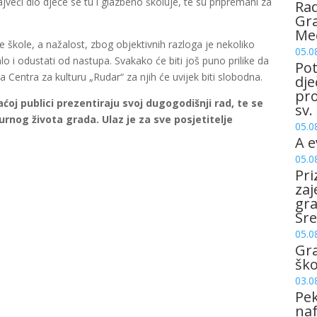
eći dio djece se tu i glazbeno školuje, te su pripremani za
Rad
Gra
Me
e škole, a nažalost, zbog objektivnih razloga je nekoliko
05.0
 i odustati od nastupa. Svakako će biti još puno prilike da
Pot
 Centra za kulturu „Rudar“ za njih će uvijek biti slobodna.
dje
pro
aćoj publici prezentiraju svoj dugogodišnji rad, te se
sv.
urnog života grada. Ulaz je za sve posjetitelje
05.0
A e
05.0
Pri
zaj
gr
Sre
05.0
Gr
šk
03.0
Pek
naf