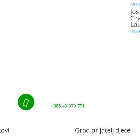
03.0
Jos
Gr
La
03.0
Nazovite nas:

+385 40 370 771
kovi
Grad prijatelj djece