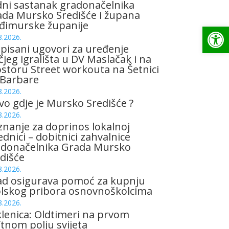
ni sastanak gradonačelnika
da Mursko Središće i župana
đimurske županije
Op
8.2026.
pisani ugovori za uređenje
čjeg igrališta u DV Maslačak i na
storu Street workouta na Šetnici
 Barbare
8.2026.
vo gdje je Mursko Središće ?
8.2026.
znanje za doprinos lokalnoj
ednici – dobitnici zahvalnice
adonačelnika Grada Mursko
dišće
8.2026.
ad osigurava pomoć za kupnju
olskog pribora osnovnoškolcima
8.2026.
lenica: Oldtimeri na prvom
tnom polju svijeta