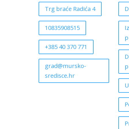
Trg braće Radića 4
D
10835908515
I
p
+385 40 370 771
D
grad@mursko-
p
sredisce.hr
U
P
P