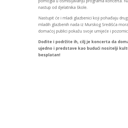
pomogla u osmišljavanju programa koncerta. Najv
nastup od djelatnika škole.
Nastupit će i mladi glazbenici koji pohađaju drug
mladih glazbenih nada iz Murskog Središća moralo
domaćoj publici pokažu svoje umijeće i pozornica
Dođite i podržite ih, cilj je koncerta da dom
ujedno i predstave kao budući nositelji kult
besplatan!