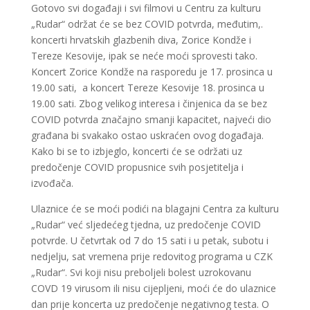
Gotovo svi događaji i svi filmovi u Centru za kulturu
„Rudar“ održat će se bez COVID potvrda, međutim,.
koncerti hrvatskih glazbenih diva, Zorice Kondže i
Tereze Kesovije, ipak se neće moći sprovesti tako.
Koncert Zorice Kondže na rasporedu je 17. prosinca u
19.00 sati, a koncert Tereze Kesovije 18. prosinca u
19.00 sati. Zbog velikog interesa i činjenica da se bez
COVID potvrda značajno smanji kapacitet, najveći dio
građana bi svakako ostao uskraćen ovog događaja.
Kako bi se to izbjeglo, koncerti će se održati uz
predočenje COVID propusnice svih posjetitelja i
izvođača.
Ulaznice će se moći podići na blagajni Centra za kulturu
„Rudar“ već sljedećeg tjedna, uz predočenje COVID
potvrde. U četvrtak od 7 do 15 sati i u petak, subotu i
nedjelju, sat vremena prije redovitog programa u CZK
„Rudar“. Svi koji nisu preboljeli bolest uzrokovanu
COVD 19 virusom ili nisu cijepljeni, moći će do ulaznice
dan prije koncerta uz predočenje negativnog testa. O