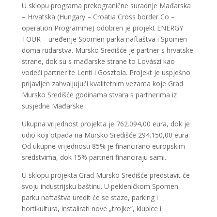
U sklopu programa prekogranične suradnje Mađarska
– Hrvatska (Hungary – Croatia Cross border Co –
operation Programme) odobren je projekt ENERGY
TOUR – uređenje Spomen parka naftaštva i Spomen
doma rudarstva. Mursko Središće je partner s hrvatske
strane, dok su s mađarske strane to Lovászi kao
vodeći partner te Lenti i Gosztola. Projekt je uspješno
prijavljen zahvaljujući kvalitetnim vezama koje Grad
Mursko Središće godinama stvara s partnerima iz
susjedne Mađarske.
Ukupna vrijednost projekta je 762.094,00 eura, dok je
udio koji otpada na Mursko Središće 294.150,00 eura.
Od ukupne vrijednosti 85% je financirano europskim
sredstvima, dok 15% partneri financiraju sami.
U sklopu projekta Grad Mursko Središće predstavit će
svoju industrijsku baštinu. U pekleničkom Spomen
parku naftaštva uredit će se staze, parking i
hortikultura, instalirati nove „trojke“, klupice i