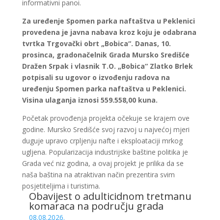
informativni panoi.
Za uređenje Spomen parka naftaštva u Peklenici
provedena je javna nabava kroz koju je odabrana
tvrtka Trgovački obrt „Bobica“. Danas, 10.
prosinca, gradonačelnik Grada Mursko Središće
Dražen Srpak i vlasnik T.O. „Bobica“ Zlatko Brlek
potpisali su ugovor o izvođenju radova na
uređenju Spomen parka naftaštva u Peklenici.
Visina ulaganja iznosi 559.558,00 kuna.
Početak provođenja projekta očekuje se krajem ove
godine. Mursko Središće svoj razvoj u najvećoj mjeri
duguje upravo crpljenju nafte i eksploataciji mrkog
ugljena. Popularizacija industrijske baštine politika je
Grada već niz godina, a ovaj projekt je prilika da se
naša baština na atraktivan način prezentira svim
posjetiteljima i turistima.
Obavijest o adulticidnom tretmanu
komaraca na području grada
08.08.2026.