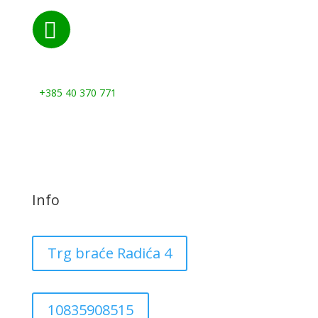

Nazovite nas:
+385 40 370 771
Info
Trg braće Radića 4
10835908515