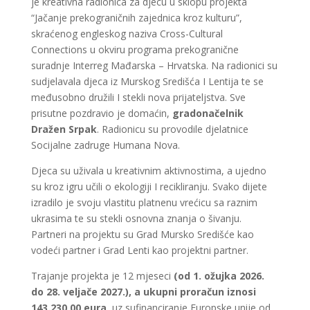
je kreativna radionica za djecu u sklopu projekta
“Jačanje prekograničnih zajednica kroz kulturu”,
skraćenog engleskog naziva Cross-Cultural
Connections u okviru programa prekogranične
suradnje Interreg Mađarska – Hrvatska. Na radionici su
sudjelavala djeca iz Murskog Središća I Lentija te se
međusobno družili I stekli nova prijateljstva. Sve
prisutne pozdravio je domaćin,
gradonačelnik
Dražen Srpak
. Radionicu su provodile djelatnice
Socijalne zadruge Humana Nova.
Djeca su uživala u kreativnim aktivnostima, a ujedno
su kroz igru učili o ekologiji I recikliranju. Svako dijete
izradilo je svoju vlastitu platnenu vrećicu sa raznim
ukrasima te su stekli osnovna znanja o šivanju.
Partneri na projektu su Grad Mursko Središće kao
vodeći partner i Grad Lenti kao projektni partner.
Trajanje projekta je 12 mjeseci
(od 1. ožujka 2026.
do 28. veljače 2027.), a ukupni proračun iznosi
143.230,00 eura
, uz sufinanciranje Europske unije od