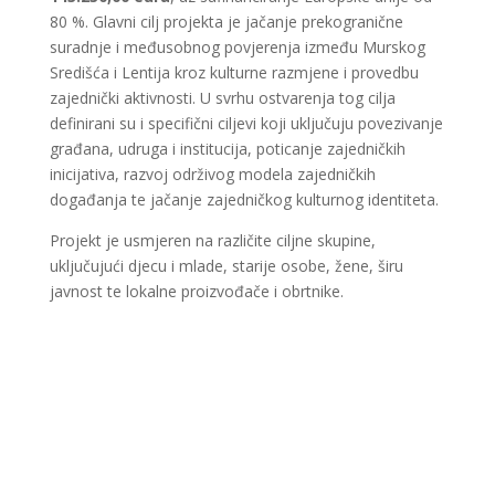
80 %. Glavni cilj projekta je jačanje prekogranične
suradnje i međusobnog povjerenja između Murskog
Središća i Lentija kroz kulturne razmjene i provedbu
zajednički aktivnosti. U svrhu ostvarenja tog cilja
definirani su i specifični ciljevi koji uključuju povezivanje
građana, udruga i institucija, poticanje zajedničkih
inicijativa, razvoj održivog modela zajedničkih
događanja te jačanje zajedničkog kulturnog identiteta.
Projekt je usmjeren na različite ciljne skupine,
uključujući djecu i mlade, starije osobe, žene, širu
javnost te lokalne proizvođače i obrtnike.