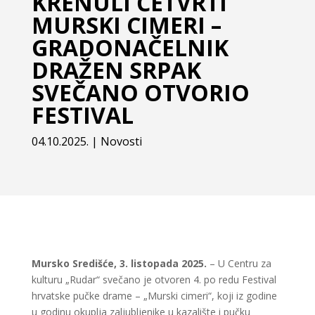
KRENULI ČETVRTI
MURSKI CIMERI –
GRADONAČELNIK
DRAŽEN SRPAK
SVEČANO OTVORIO
FESTIVAL
04.10.2025.
|
Novosti
Mursko Središće, 3. listopada 2025.
– U Centru za
kulturu „Rudar“ svečano je otvoren 4. po redu Festival
hrvatske pučke drame – „Murski cimeri“, koji iz godine
u godinu okuplja zaljubljenike u kazalište i pučku