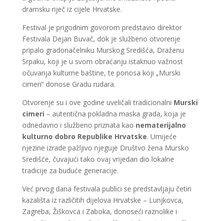
dramsku riječ iz cijele Hrvatske.
Festival je prigodnim govorom predstavio direktor
Festivala Dejan Buvač, dok je službeno otvorenje
pripalo gradonačelniku Murskog Središća, Draženu
Srpaku, koji je u svom obraćanju istaknuo važnost
očuvanja kulturne baštine, te ponosa koji „Murski
cimeri“ donose Gradu rudara.
Otvorenje su i ove godine uveličali tradicionalni
Murski
cimeri
– autentična pokladna maska grada, koja je
odnedavno i službeno priznata kao
nematerijalno
kulturno dobro Republike Hrvatske
. Umijeće
njezine izrade pažljivo njeguje Društvo žena Mursko
Središće, čuvajući tako ovaj vrijedan dio lokalne
tradicije za buduće generacije.
Već prvog dana festivala publici se predstavljaju četiri
kazališta iz različitih dijelova Hrvatske – Lunjkovca,
Zagreba, Žiškovca i Zaboka, donoseći raznolike i