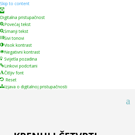
Skip to content
Open toolbar
Digitalna pristupačnost
Povećaj tekst
Smanji tekst
Sivi tonovi
Visok kontrast
Negativni kontrast
Svijetla pozadina
Linkovi podcrtani
Čitljiv font
Reset
Izjava o digitalnoj pristupačnosti