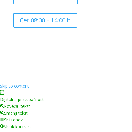
Čet 08:00 – 14:00 h
Copyright ©
2026
Grad Mursko Središće | Razvijeno sa
❤️ od
InTeh
Skip to content
Open toolbar
Digitalna pristupačnost
Povećaj tekst
Smanji tekst
Sivi tonovi
Visok kontrast