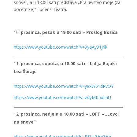
snove“, a u 18.00 sati predstava „Kraljevstvo moje (za
početnike)“ Ludens Teatra.
prosinca, petak u 19.00 sati – Prošlog Božića
https://www.youtube.com/watch?v=9yqAy91Jrlk
prosinca, subota, u 18.00 sati – Lidija Bajuk i
Lea Šprajc
https://www.youtube.com/watch?v=y8xW51dRvOY
https://www.youtube.com/watch?v=wfyMK5xIInU
prosinca, nedjela u 10.00 sati – LOFT – „Lovci
na snove“
https://www.youtube.com/watch?v=R8Jat8HV3Hg