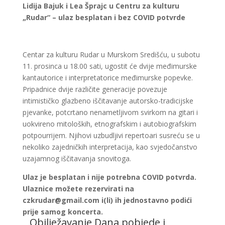
Lidija Bajuk i Lea Šprajc u Centru za kulturu
„Rudar“ – ulaz besplatan i bez COVID potvrde
Centar za kulturu Rudar u Murskom Središću, u subotu
11. prosinca u 18.00 sati, ugostit će dvije međimurske
kantautorice i interpretatorice međimurske popevke.
Pripadnice dvije različite generacije povezuje
intimističko glazbeno iščitavanje autorsko-tradicijske
pjevanke, potcrtano nenametljivom svirkom na gitari i
uokvireno mitoloških, etnografskim i autobiografskim
potpourrijem. Njihovi uzbudljivi repertoari susreću se u
nekoliko zajedničkih interpretacija, kao svjedočanstvo
uzajamnog iščitavanja snovitoga.
Ulaz je besplatan i nije potrebna COVID potvrda.
Ulaznice možete rezervirati na
czkrudar@gmail.com i(li) ih jednostavno podići
prije samog koncerta.
Obilježavanje Dana pobjede i