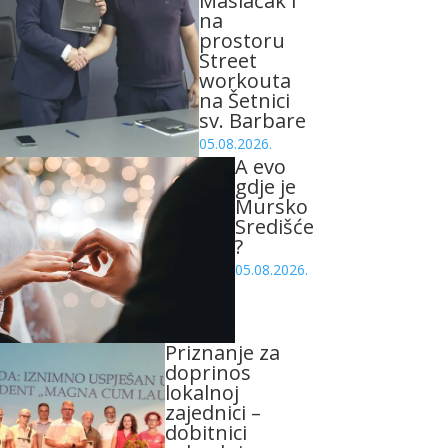
Maslačak i
na
prostoru
Street
workouta
na Šetnici
sv. Barbare
05.08.2026.
A evo
gdje je
Mursko
Središće
?
05.08.2026.
Priznanje za
doprinos
lokalnoj
zajednici –
dobitnici