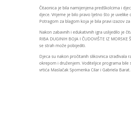
Čitaonica je bila namijenjena predškolcima i dje
djece. Vrijeme je bilo pravo ljetno što je uvelik
Potragom za blagom koja je bila pravi izazov za 
Nakon zabavnih i edukativnih igra uslijedilo je či
RIBA DUGINIH BOJA I ČUDOVIŠTE IZ MORSKE ŠPILJ
se strah može pobijediti.
Djeca su nakon pročitanih slikovnica izrađivala r
okrepom i druženjem. Voditeljice programa bile su
vrtića Maslačak Spomenka Cilar i Gabriela Barat.