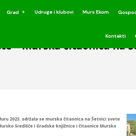
Udruge i klubovi
Murs Ekom
Grad
Gospod
Udruge i klubovi
Murs Ekom
Grad
Gospod
Kontakti
Kontakti
šte – murska čitaonica na Š
z Muru 2023. održala se murska čitaonica na Šetnici svete
ursko Središće i Gradske knjižnice i čitaonice Mursko