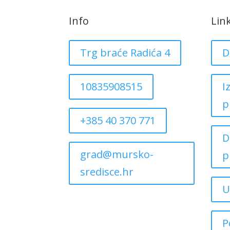
Info
Lin
Trg braće Radića 4
D
10835908515
I
p
+385 40 370 771
D
grad@mursko-
p
sredisce.hr
U
P