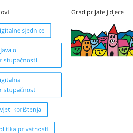
kovi
Grad prijatelj djece
igitalne sjednice
zjava o
ristupačnosti
igitalna
ristupačnost
vjeti korištenja
olitika privatnosti