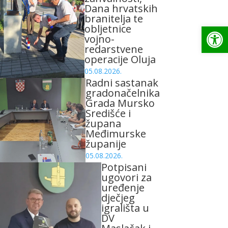
Dana hrvatskih
branitelja te
Op
obljetnice
vojno-
redarstvene
operacije Oluja
05.08.2026.
Radni sastanak
gradonačelnika
Grada Mursko
Središće i
župana
Međimurske
županije
05.08.2026.
Potpisani
ugovori za
uređenje
dječjeg
igrališta u
DV