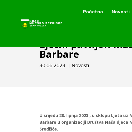
Početna
Novosti
Početna
Novosti
Ljetni paviljon ma
Barbare
30.06.2023.
|
Novosti
U srijedu 28. lipnja 2023., u sklopu Ljeta u
Barbare u organizaciji Društva Naša djeca M
Središće.