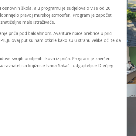
ci osnovnih škola, a u programu je sudjelovalo više od 20
e doprinijelo pravoj murskoj atmosferi. Program je započet
znatiželjne male istraživače.
tanje priča pod baldahinom. Avanture ribice Srebrice u priči
E ovaj put su nam otkrile kako su u strahu velike oči te da
adove svojih omiljenih likova iz priča. Program je završen
 ravnateljica knjižnice Ivana Sakač i odgojiteljice Dječjeg