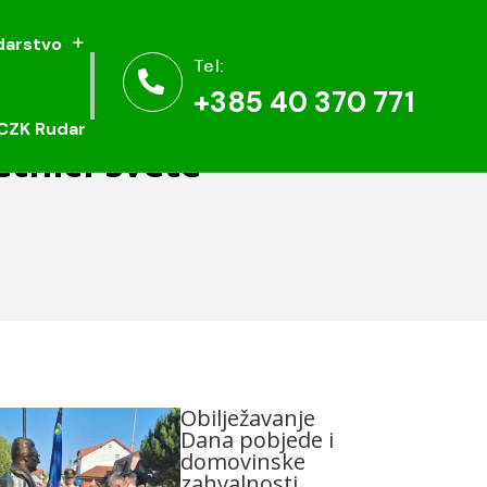
arstvo
arstvo
Tel:
Tel:


+385 40 370 771
+385 40 370 771
CZK Rudar
CZK Rudar
etnici svete
Obilježavanje
Dana pobjede i
domovinske
zahvalnosti,