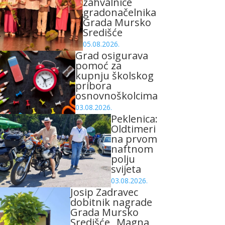
zahvalnice
gradonačelnika
Grada Mursko
Središće
05.08.2026.
Grad osigurava
pomoć za
kupnju školskog
pribora
osnovnoškolcima
03.08.2026.
Peklenica:
Oldtimeri
na prvom
naftnom
polju
svijeta
03.08.2026.
Josip Zadravec
dobitnik nagrade
Grada Mursko
Središće „Magna