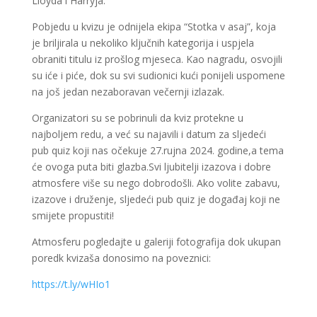
Lloyda i Harryja.
Pobjedu u kvizu je odnijela ekipa “Stotka v asaj”, koja
je briljirala u nekoliko ključnih kategorija i uspjela
obraniti titulu iz prošlog mjeseca. Kao nagradu, osvojili
su iće i piće, dok su svi sudionici kući ponijeli uspomene
na još jedan nezaboravan večernji izlazak.
Organizatori su se pobrinuli da kviz protekne u
najboljem redu, a već su najavili i datum za sljedeći
pub quiz koji nas očekuje 27.rujna 2024. godine,a tema
će ovoga puta biti glazba.Svi ljubitelji izazova i dobre
atmosfere više su nego dobrodošli. Ako volite zabavu,
izazove i druženje, sljedeći pub quiz je događaj koji ne
smijete propustiti!
Atmosferu pogledajte u galeriji fotografija dok ukupan
poredk kvizaša donosimo na poveznici:
https://t.ly/wHIo1