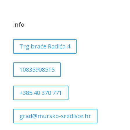
Info
Trg braće Radića 4
10835908515
+385 40 370 771
grad@mursko-sredisce.hr