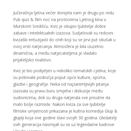
Jučerašnja ljetna večer donijela nam je drugu po redu
Pub quiz & film noć na prostorima Ljetnog kina u
Murskom Središću. Kviz je okupio ljubitelje dobre
zabave i intelektualnih izazova. Sudjelovali su redovni
kvizaški entuzijasti do onih koji su se prvi put okušali u
ovoj vrsti natjecanja. Atmosfera je bila izuzetno
dinamična, a među natjecateljima je vladalo
prijateljsko rivalstvo.
Kviz je bio podijeljen u nekoliko tematskih cjelina, koje
su pokrivale područja poput opće kulture, sporta,
glazbe i geografije. Neka od najzanimljivijih pitanja
izazvala su pravu buru smijeha i diskusije među
sudionicima, dok su druga natjerala sve prisutne da
malo bolje razmisle. Nakon kviza za sve ljubitelje
filmske umjetnosti prikazana je kultna komedija Glup &
gluplji koja ove godine slavi svojih 30 godina. Gledatelji
svih generacija nasmijali su se uz legendarne kadrove