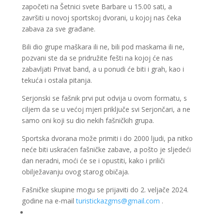
započeti na Šetnici svete Barbare u 15.00 sati, a
završiti u novoj sportskoj dvorani, u kojoj nas čeka
zabava za sve građane.
Bili dio grupe maškara ili ne, bili pod maskama ili ne,
pozvani ste da se pridružite fešti na kojoj će nas
zabavljati Privat band, a u ponudi će biti i grah, kao i
tekuća i ostala pitanja.
Serjonski se fašnik prvi put odvija u ovom formatu, s
ciljem da se u većoj mjeri priključe svi Serjončari, a ne
samo oni koji su dio nekih fašničkih grupa.
Sportska dvorana može primiti i do 2000 ljudi, pa nitko
neće biti uskraćen fašničke zabave, a pošto je sljedeći
dan neradni, moći će se i opustiti, kako i priliči
obilježavanju ovog starog običaja.
Fašničke skupine mogu se prijaviti do 2. veljače 2024.
godine na e-mail
turistickazgms@gmail.com
.