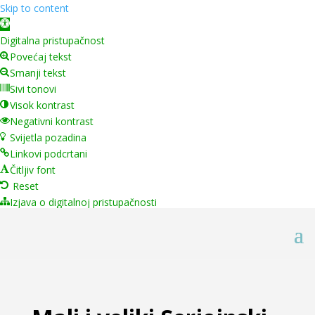
Skip to content
Open toolbar
Digitalna pristupačnost
Povećaj tekst
Smanji tekst
Sivi tonovi
Visok kontrast
Negativni kontrast
Svijetla pozadina
Linkovi podcrtani
Čitljiv font
Reset
Izjava o digitalnoj pristupačnosti