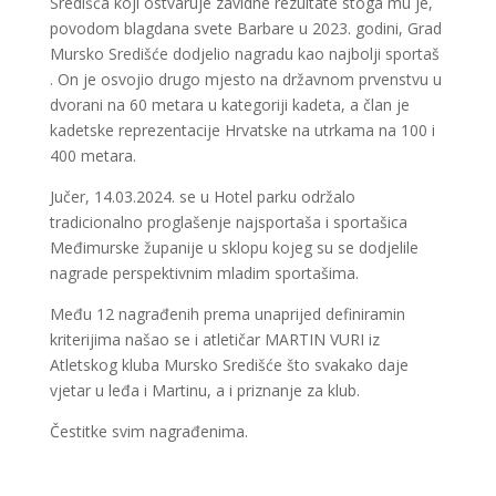
Središća koji ostvaruje zavidne rezultate stoga mu je,
povodom blagdana svete Barbare u 2023. godini, Grad
Mursko Središće dodjelio nagradu kao najbolji sportaš
. On je osvojio drugo mjesto na državnom prvenstvu u
dvorani na 60 metara u kategoriji kadeta, a član je
kadetske reprezentacije Hrvatske na utrkama na 100 i
400 metara.
Jučer, 14.03.2024. se u Hotel parku održalo
tradicionalno proglašenje najsportaša i sportašica
Međimurske županije u sklopu kojeg su se dodjelile
nagrade perspektivnim mladim sportašima.
Među 12 nagrađenih prema unaprijed definiramin
kriterijima našao se i atletičar MARTIN VURI iz
Atletskog kluba Mursko Središće što svakako daje
vjetar u leđa i Martinu, a i priznanje za klub.
Čestitke svim nagrađenima.