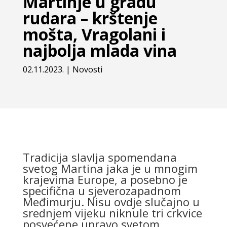
Martinje u gradu
rudara – krštenje
mošta, Vragolani i
najbolja mlada vina
02.11.2023.
|
Novosti
Tradicija slavlja spomendana
svetog Martina jaka je u mnogim
krajevima Europe, a posebno je
specifična u sjeverozapadnom
Međimurju. Nisu ovdje slučajno u
srednjem vijeku niknule tri crkvice
posvećene upravo svetom