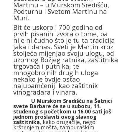
Martinu – u Murskom Središću,
Podturnu i Svetom Martinu na
Muri.
Bit će uskoro i 700 godina od
prvih pisanih izvora o tome, pa
nije ni čudno što je tu ta tradicija
jaka i danas. Sveti je Martin kroz
stoljeća mijenjao svoju ulogu, od
uzornog Božjeg ratnika, zaštitnika
trgovaca i putnika, te
mnogobrojnih drugih uloga
nekako je ovdje ostao
najupamćeniji kao zaštitnik
vinogradara i vinara.
U Murskom Središću na Šetnici
svete Barbare će se u subotu, 11.
studenog s početkom u 16.00 sati još
jednom proslaviti ovog slavnog
zaštitnika
, kako drugačije, nego
krštenjem mošta, tamburaškim