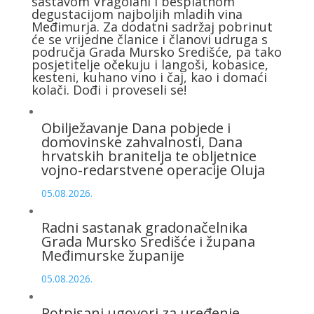
sastavom Vragolani i besplatnom
degustacijom najboljih mladih vina
Međimurja. Za dodatni sadržaj pobrinut
će se vrijedne članice i članovi udruga s
područja Grada Mursko Središće, pa tako
posjetitelje očekuju i langoši, kobasice,
kesteni, kuhano vino i čaj, kao i domaći
kolači. Dođi i proveseli se!
Obilježavanje Dana pobjede i
domovinske zahvalnosti, Dana
hrvatskih branitelja te obljetnice
vojno-redarstvene operacije Oluja
05.08.2026.
Radni sastanak gradonačelnika
Grada Mursko Središće i župana
Međimurske županije
05.08.2026.
Potpisani ugovori za uređenje