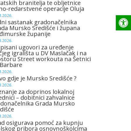
atskih branitelja te obljetnice
no-redarstvene operacije Oluja
Op
8.2026.
ni sastanak gradonačelnika
da Mursko Središće i župana
đimurske županije
8.2026.
pisani ugovori za uređenje
čjeg igrališta u DV Maslačak i na
storu Street workouta na Šetnici
 Barbare
8.2026.
vo gdje je Mursko Središće ?
8.2026.
znanje za doprinos lokalnoj
ednici – dobitnici zahvalnice
adonačelnika Grada Mursko
dišće
8.2026.
ad osigurava pomoć za kupnju
olskog pribora osnovnoškolcima