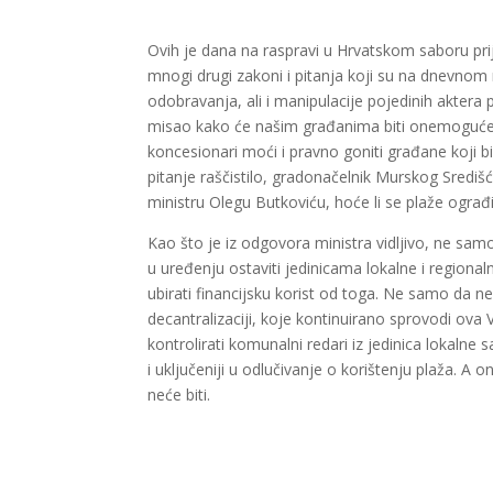
Ovih je dana na raspravi u Hrvatskom saboru p
mnogi drugi zakoni i pitanja koji su na dnevnom 
odobravanja, ali i manipulacije pojedinih aktera
misao kako će našim građanima biti onemogućeno
koncesionari moći i pravno goniti građane koji bi
pitanje raščistilo, gradonačelnik Murskog Središ
ministru Olegu Butkoviću, hoće li se plaže ogra
Kao što je iz odgovora ministra vidljivo, ne sam
u uređenju ostaviti jedinicama lokalne i regiona
ubirati financijsku korist od toga. Ne samo da n
decantralizaciji, koje kontinuirano sprovodi ova
kontrolirati komunalni redari iz jedinica lokaln
i uključeniji u odlučivanje o korištenju plaža. A
neće biti.