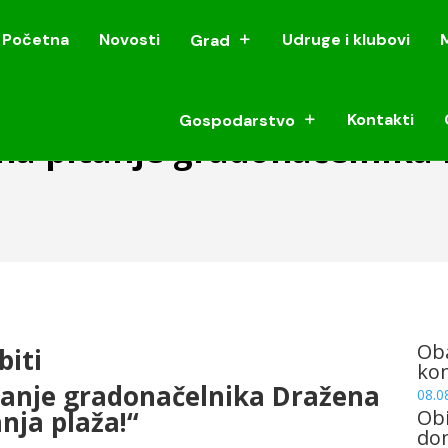
Početna
Novosti
Udruge i klubovi
Grad
Početna
Novosti
Udruge i klubovi
Grad
Kontakti
Gospodarstvo
Kontakti
Gospodarstvo
 na pitanje gradonačelnika
Oba
biti
ko
tanje gradonačelnika Dražena
08.0
nja plaža!“
Obi
dom