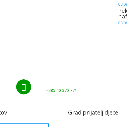
03.0
Pek
naf
03.0
Nazovite nas:

+385 40 370 771
kovi
Grad prijatelj djece