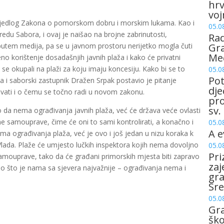
hrv
voj
rijedlog Zakona o pomorskom dobru i morskim lukama. Kao i
05.0
redu Sabora, i ovaj je naišao na brojne zabrinutosti,
Rad
 putem medija, pa se u javnom prostoru nerijetko mogla čuti
Gra
Me
 korištenje dosadašnjih javnih plaža i kako će privatni
 se okupali na plaži za koju imaju koncesiju. Kako bi se to
05.0
Pot
ća i saborski zastupnik Dražen Srpak postavio je pitanje
dje
đivati i o čemu se točno radi u novom zakonu.
pro
sv.
o da nema ograđivanja javnih plaža, već će država veće ovlasti
lne samouprave, čime će oni to sami kontrolirati, a konačno i
05.0
A e
ema ograđivanja plaža, već je ovo i još jedan u nizu koraka k
 Vlada. Plaže će umjesto lučkih inspektora kojih nema dovoljno
05.0
Pri
e samouprave, tako da će građani primorskih mjesta biti zapravo
zaj
 ono što je nama sa sjevera najvažnije – ograđivanja nema i
gr
Sre
05.0
Gr
šk