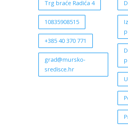
Trg braće Radića 4
D
10835908515
I
p
+385 40 370 771
D
grad@mursko-
p
sredisce.hr
U
P
P