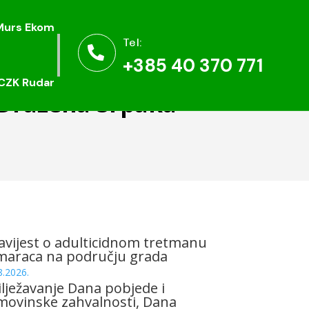
Murs Ekom
Murs Ekom
Tel:
Tel:


+385 40 370 771
+385 40 370 771
CZK Rudar
CZK Rudar
 Dražena Srpaka
vijest o adulticidnom tretmanu
maraca na području grada
8.2026.
lježavanje Dana pobjede i
ovinske zahvalnosti, Dana