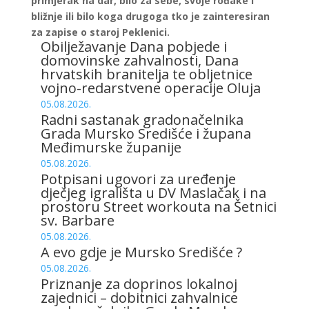
primjerak na dar, bilo za sebe, svoje rođake i
bližnje ili bilo koga drugoga tko je zainteresiran
za zapise o staroj Peklenici.
Obilježavanje Dana pobjede i
domovinske zahvalnosti, Dana
hrvatskih branitelja te obljetnice
vojno-redarstvene operacije Oluja
05.08.2026.
Radni sastanak gradonačelnika
Grada Mursko Središće i župana
Međimurske županije
05.08.2026.
Potpisani ugovori za uređenje
dječjeg igrališta u DV Maslačak i na
prostoru Street workouta na Šetnici
sv. Barbare
05.08.2026.
A evo gdje je Mursko Središće ?
05.08.2026.
Priznanje za doprinos lokalnoj
zajednici – dobitnici zahvalnice