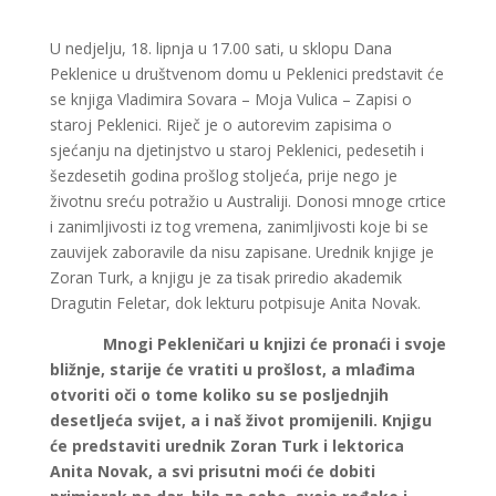
U nedjelju, 18. lipnja u 17.00 sati, u sklopu Dana
Peklenice u društvenom domu u Peklenici predstavit će
se knjiga Vladimira Sovara – Moja Vulica – Zapisi o
staroj Peklenici. Riječ je o autorevim zapisima o
sjećanju na djetinjstvo u staroj Peklenici, pedesetih i
šezdesetih godina prošlog stoljeća, prije nego je
životnu sreću potražio u Australiji. Donosi mnoge crtice
i zanimljivosti iz tog vremena, zanimljivosti koje bi se
zauvijek zaboravile da nisu zapisane. Urednik knjige je
Zoran Turk, a knjigu je za tisak priredio akademik
Dragutin Feletar, dok lekturu potpisuje Anita Novak.
Mnogi Pekleničari u knjizi će pronaći i svoje
bližnje, starije će vratiti u prošlost, a mlađima
otvoriti oči o tome koliko su se posljednjih
desetljeća svijet, a i naš život promijenili. Knjigu
će predstaviti urednik Zoran Turk i lektorica
Anita Novak, a svi prisutni moći će dobiti