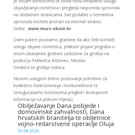
je svojim korisnicima te uvodi novu besplatnu uslugu
objavljivanja osmrtnica i pregleda rasporeda sprovoda
na službenim stranicama. Sve podatke o terminima
sprovoda možete pronaći na internet stranici
tvrtke:
www.murs-ekom.hr
Ovim putem pozivamo građane da ako žele koristiti
uslugu objave osmrtnica, prilikom prijave pogreba o
istom obavijeste grobare zadužene za groblja na
području Peklenica-Križovec, Mursko
Središće te groblje Selnica.
Novom uslugom širimo poslovanje potrebno za
kvalitetno funkcioniranje i konkurentnost te
omogućavamo korisnicima pregled i dostupnost
informacija na jednom mjestu.
Obilježavanje Dana pobjede i
domovinske zahvalnosti, Dana
hrvatskih branitelja te obljetnice
vojno-redarstvene operacije Oluja
05.08.2026.