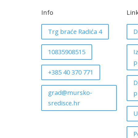
Info
Lin
Trg braće Radića 4
D
10835908515
I
p
+385 40 370 771
D
grad@mursko-
p
sredisce.hr
U
P