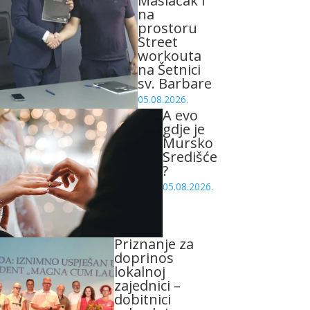
Maslačak i
na
prostoru
Street
workouta
na Šetnici
sv. Barbare
05.08.2026.
A evo
gdje je
Mursko
Središće
?
05.08.2026.
Priznanje za
doprinos
lokalnoj
zajednici –
dobitnici