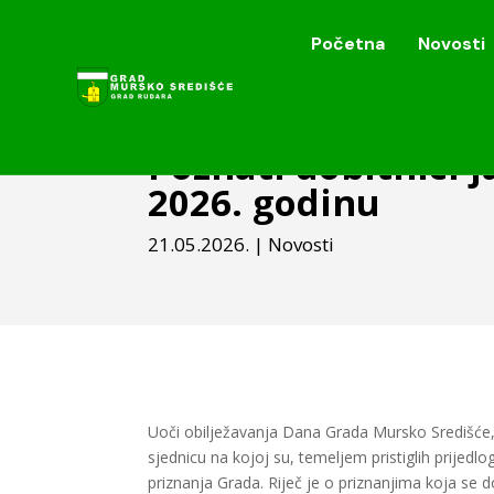
Početna
Novosti
Početna
Novosti
Poznati dobitnici 
2026. godinu
21.05.2026.
|
Novosti
Uoči obilježavanja Dana Grada Mursko Središće,
sjednicu na kojoj su, temeljem pristiglih prijed
priznanja Grada. Riječ je o priznanjima koja se 