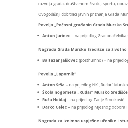
razvoju grada, društvenom životu, sportu, obraz
Ovogodišnji dobitnici javnih priznanja Grada Mur
Povelja „Počasni građanin Grada Mursko Sr
Antun Jurinec
– na prijedlog Gradonačelnika
Nagrada Grada Mursko Središće za životno d
Baltazar Jalšovec
(posthumno) – na prijedlo
Povelja „Lapornik“
Anton Srša
– na prijedlog NK „Rudar“ Mursko
Škola nogometa „Rudar“ Mursko Središće
Ruža Hoblaj
– na prijedlog Tanje Smolković
Darko Celec
– na prijedlog Mjesnog odbora H
Nagrada za iznimno uspješne učenike i s