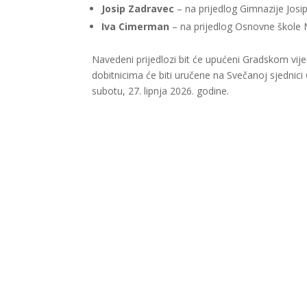
Josip Zadravec
– na prijedlog Gimnazije Jos
Iva Cimerman
– na prijedlog Osnovne škole 
Navedeni prijedlozi bit će upućeni Gradskom vij
dobitnicima će biti uručene na Svečanoj sjednic
subotu, 27. lipnja 2026. godine.