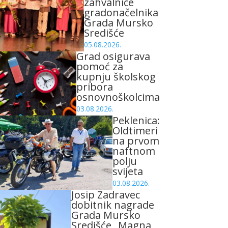
zahvalnice
gradonačelnika
Grada Mursko
Središće
05.08.2026.
Grad osigurava
pomoć za
kupnju školskog
pribora
osnovnoškolcima
03.08.2026.
Peklenica:
Oldtimeri
na prvom
naftnom
polju
svijeta
03.08.2026.
Josip Zadravec
dobitnik nagrade
Grada Mursko
Središće „Magna