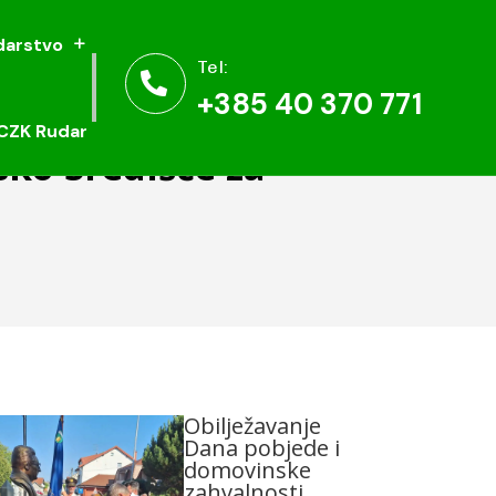
arstvo
arstvo
Tel:
Tel:


+385 40 370 771
+385 40 370 771
CZK Rudar
CZK Rudar
sko Središće za
Obilježavanje
Dana pobjede i
domovinske
zahvalnosti,