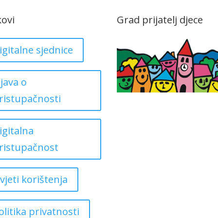
kovi
Grad prijatelj djece
igitalne sjednice
zjava o
ristupačnosti
igitalna
ristupačnost
vjeti korištenja
olitika privatnosti