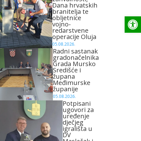
Dana hrvatskih
branitelja te
Op
obljetnice
vojno-
redarstvene
operacije Oluja
05.08.2026.
Radni sastanak
gradonačelnika
Grada Mursko
Središće i
župana
Međimurske
županije
05.08.2026.
Potpisani
ugovori za
uređenje
dječjeg
igrališta u
DV