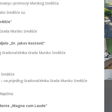
ovanju i promociji Murskog Središća.
sko Središće su:
edišće“
 Grada Mursko Središće
jelo „Dr. Jakov Kostović“
g Gradonačelnika Grada Mursko Središće
 Središće
– na prijedlog Gradonačelnika Grada Mursko Središće
lapičina
tudente „Magna cum Laude“