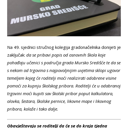
Na 49. sjednici stručnog kolegija gradonačelnika donijeti je
zaključak:
da se pribavi popis od osnovnih škola koje
pohađaju učenici s područja grada Mursko Središće te da se
s nekom od trgovina s najpovoljnijim uvjetima sklopi ugovor
temeljem kojeg će roditelji moći realizirati odobrene visine
pomoći za kupnju školskog pribora. Roditelji će u odabranoj
trgovini moći kupiti sav školski pribor poput kalkulatora,
olovka, šestara, školske pernice, likovne mape i likovnog
pribora, kolaže i tako dalje.
Obavještavaju se roditelji da će se do kraja tjedna