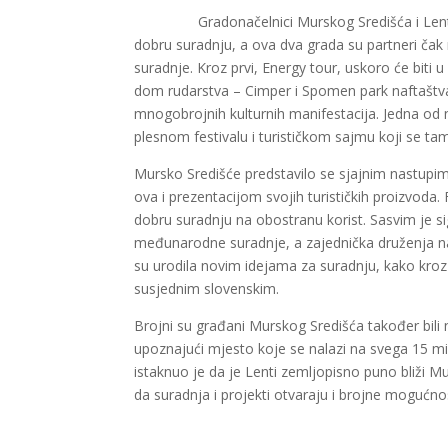
Gradonačelnici Murskog Središća i Len
dobru suradnju, a ova dva grada su partneri čak 
suradnje. Kroz prvi, Energy tour, uskoro će biti
dom rudarstva – Cimper i Spomen park naftaštva u
mnogobrojnih kulturnih manifestacija. Jedna od nj
plesnom festivalu i turističkom sajmu koji se t
Mursko Središće predstavilo se sjajnim nastu
ova i prezentacijom svojih turističkih proizvoda. 
dobru suradnju na obostranu korist. Sasvim je si
međunarodne suradnje, a zajednička druženja na
su urodila novim idejama za suradnju, kako kroz 
susjednim slovenskim.
Brojni su građani Murskog Središća također bili 
upoznajući mjesto koje se nalazi na svega 15 mi
istaknuo je da je Lenti zemljopisno puno bliži M
da suradnja i projekti otvaraju i brojne mogućno