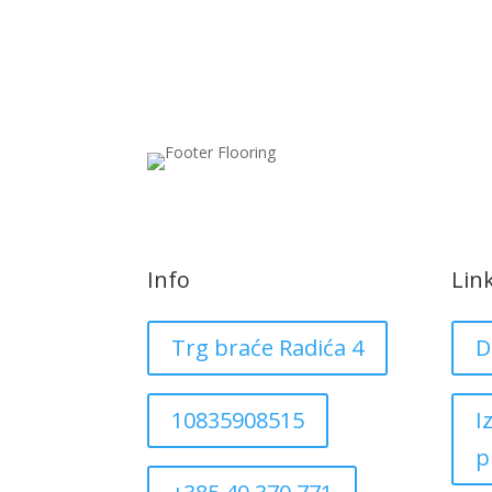
Info
Lin
Trg braće Radića 4
D
10835908515
I
p