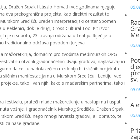
tija, Dražen Srpak i Lászlo Horvath,već godinama njeguju
05.0
na dva prekogranična projekta, kao direktni rezultat te
 u Murskom Središću uređen interpretacijski centar Spomen
Rad
Gra
 Peklenici, dok je drugi, Cross Cultural Tool Kit izvor
Me
ih je u subotu, 23. travnja održana u Lentiju. Riječ je o
amo tradicionalno održava povodom Jurjeva.
05.0
pima mažoretkinja, domaćim proizvodima međimurskih OPG-
Pot
Festival su otvorili gradonačelnici dvaju gradova, naglašavajući
dje
gurno da će i u nadolazećem razdoblju biti sličnih projekata
pro
 sličnim manifestacijama u Murskom Središću i Lentiju, već
sv.
projekte, tako i van njih, kako s mađarskim partnerima, tako i
05.0
na festivalu, prateći mlade mažoretkinje u nastupima i usput
A e
nuta vožnje. I gradonačelnik Murskog Središća, Dražen Srpak,
05.0
urskom Središću nego mnogi hrvatski gradovi, a i obrnuto, te
sti za naše građane.
Pri
zaj