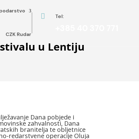
podarstvo

Tel:
+385 40 370 771
CZK Rudar
stivalu u Lentiju
lježavanje Dana pobjede i
ovinske zahvalnosti, Dana
atskih branitelja te obljetnice
no-redarstvene operacije Oluja