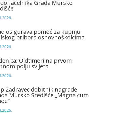
adonačelnika Grada Mursko
dišće
8.2026.
ad osigurava pomoć za kupnju
olskog pribora osnovnoškolcima
8.2026.
lenica: Oldtimeri na prvom
tnom polju svijeta
8.2026.
ip Zadravec dobitnik nagrade
ada Mursko Središće „Magna cum
ude“
8.2026.