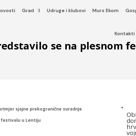
ovosti
Grad
Udruge i klubovi
Murs Ekom
Gos
Kontakti
edstavilo se na plesnom fe
 primjer sjajne prekogranične suradnje
Obi
dom
festivalu u Lentiju
hrv
voj