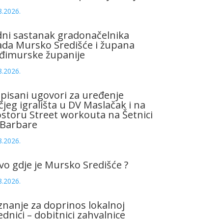
8.2026.
ni sastanak gradonačelnika
da Mursko Središće i župana
đimurske županije
8.2026.
pisani ugovori za uređenje
čjeg igrališta u DV Maslačak i na
storu Street workouta na Šetnici
 Barbare
8.2026.
vo gdje je Mursko Središće ?
8.2026.
znanje za doprinos lokalnoj
ednici – dobitnici zahvalnice