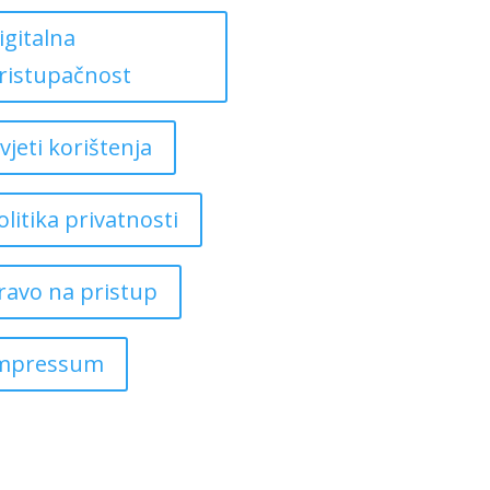
igitalna
ristupačnost
vjeti korištenja
olitika privatnosti
ravo na pristup
mpressum
Copyright ©
2026
Grad Mursko Središće | Razvijeno sa ❤️ od
InTeh