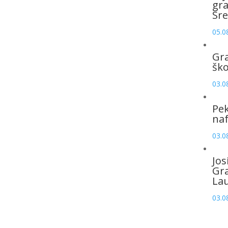
gr
Sre
05.0
Gr
šk
03.0
Pek
naf
03.0
Jos
Gr
La
03.0