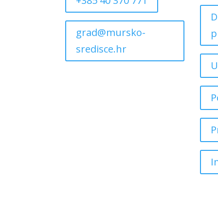
+385 40 370 771
D
grad@mursko-
p
sredisce.hr
U
P
P
I