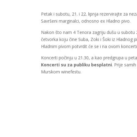
Petak i subotu, 21. i 22. lipnja rezervirajte za 
Savršeni marginalci, odnosno ex Hladno pivo.
Nakon što nam 4 Tenora zagriju dušu u subotu 2
četvorka koju čine Suba, Zoki i Šoki iz Hladnog 
Hladnim pivom potvrdit će se i na ovom koncert
Koncerti počinju u 21.30, a kao predgrupa u pet
Koncerti su za publiku besplatni
. Prije samih
Murskom winefestu.