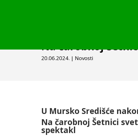
Na čarobnoj Šetnic
20.06.2024.
|
Novosti
U Mursko Središće nakon
Na čarobnoj Šetnici sve
spektakl