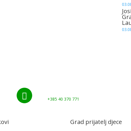
03.0
Jos
Gr
La
03.0
Nazovite nas:

+385 40 370 771
kovi
Grad prijatelj djece