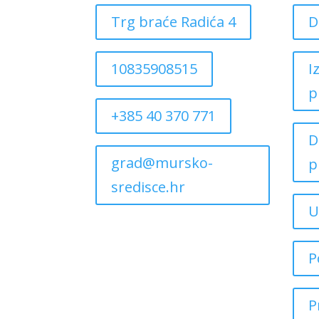
Trg braće Radića 4
D
10835908515
I
p
+385 40 370 771
D
grad@mursko-
p
sredisce.hr
U
P
P