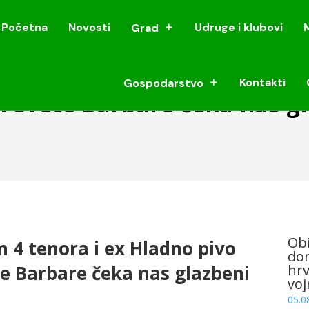
Početna
Novosti
Udruge i klubovi
Grad
Početna
Novosti
Udruge i klubovi
Grad
Kontakti
Gospodarstvo
Kontakti
Gospodarstvo
i svete Barbare čeka nas g
Obi
 4 tenora i ex Hladno pivo
dom
te Barbare čeka nas glazbeni
hrv
voj
05.0