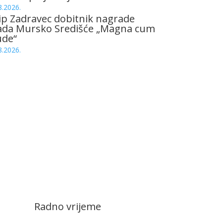
8.2026.
ip Zadravec dobitnik nagrade
ada Mursko Središće „Magna cum
ude“
8.2026.
Radno vrijeme