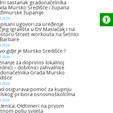
ni sastanak gradonačelnika
da Mursko Središće i župana
đimurske županije
Op
8.2026.
pisani ugovori za uređenje
čjeg igrališta u DV Maslačak i na
storu Street workouta na Šetnici
 Barbare
8.2026.
vo gdje je Mursko Središće ?
8.2026.
znanje za doprinos lokalnoj
ednici – dobitnici zahvalnice
adonačelnika Grada Mursko
dišće
8.2026.
ad osigurava pomoć za kupnju
olskog pribora osnovnoškolcima
8.2026.
lenica: Oldtimeri na prvom
tnom polju svijeta