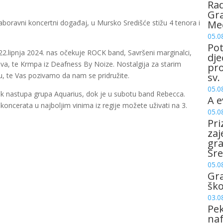
Rad
Gra
nezaboravni koncertni događaj, u Mursko Središće stižu 4 tenora i
Me
05.0
Pot
2.lipnja 2024. nas očekuje ROCK band, Savršeni marginalci,
dje
piva, te Krmpa iz Deafness By Noize. Nostalgija za starim
pro
u, te Vas pozivamo da nam se pridružite.
sv.
05.0
ak nastupa grupa Aquarius, dok je u subotu band Rebecca.
A e
 koncerata u najboljim vinima iz regije možete uživati na 3.
05.0
Pri
zaj
gr
Sre
05.0
Gr
šk
03.0
Pek
naf