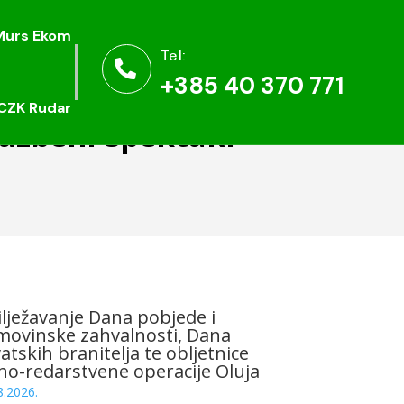
Murs Ekom
Murs Ekom
Tel:
Tel:


+385 40 370 771
+385 40 370 771
CZK Rudar
CZK Rudar
lazbeni spektakl
lježavanje Dana pobjede i
ovinske zahvalnosti, Dana
atskih branitelja te obljetnice
no-redarstvene operacije Oluja
8.2026.