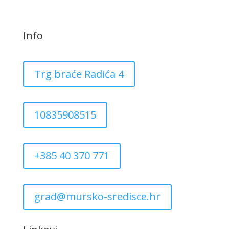
Info
Trg braće Radića 4
10835908515
+385 40 370 771
grad@mursko-sredisce.hr