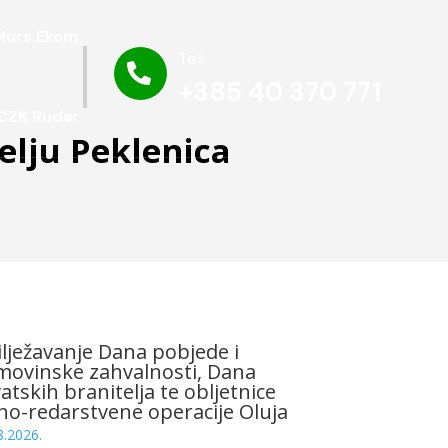
Murs Ekom
Tel:

+385 40 370 771
CZK Rudar
elju Peklenica
lježavanje Dana pobjede i
ovinske zahvalnosti, Dana
atskih branitelja te obljetnice
no-redarstvene operacije Oluja
8.2026.