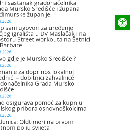
ni sastanak gradonačelnika
da Mursko Središće i župana
đimurske županije
Op
8.2026.
pisani ugovori za uređenje
čjeg igrališta u DV Maslačak i na
storu Street workouta na Šetnici
 Barbare
8.2026.
vo gdje je Mursko Središće ?
8.2026.
znanje za doprinos lokalnoj
ednici – dobitnici zahvalnice
adonačelnika Grada Mursko
dišće
8.2026.
ad osigurava pomoć za kupnju
olskog pribora osnovnoškolcima
8.2026.
lenica: Oldtimeri na prvom
tnom polju svijeta