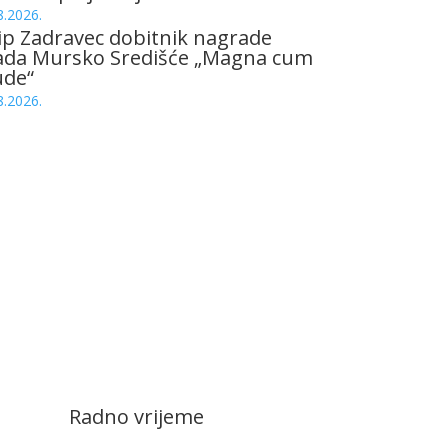
8.2026.
ip Zadravec dobitnik nagrade
ada Mursko Središće „Magna cum
ude“
8.2026.
Radno vrijeme