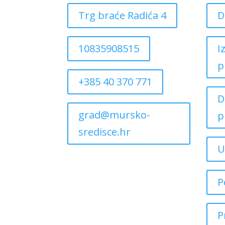
Trg braće Radića 4
D
10835908515
I
p
+385 40 370 771
D
grad@mursko-
p
sredisce.hr
U
P
P