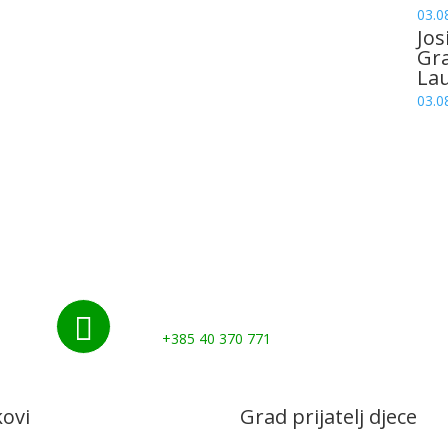
03.0
Jos
Gr
La
03.0
Nazovite nas:

+385 40 370 771
kovi
Grad prijatelj djece