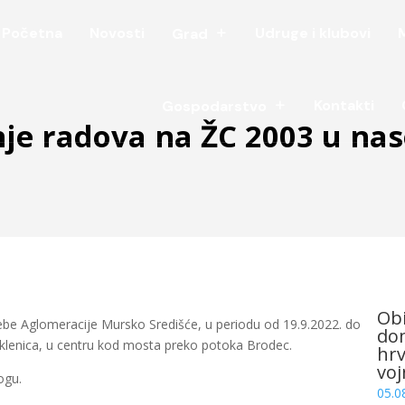
Početna
Novosti
Udruge i klubovi
Grad
Kontakti
Gospodarstvo
nje radova na ŽC 2003 u nas
Obi
ebe Aglomeracije Mursko Središće, u periodu od 19.9.2022. do
dom
eklenica, u centru kod mosta preko potoka Brodec.
hrv
voj
ogu.
05.0