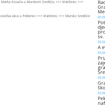
Rad
a Marka Kovača u Murskom Središću >>> Vratišinec >>>
Gra
Me
večka ulica u Peklenici >>> Vratišinec >>> Mursko Središće
05.0
Pot
dje
pro
sv.
05.0
A e
05.0
Pri
zaj
gr
Sre
05.0
Gr
šk
03.0
Pek
naf