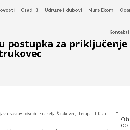
ovosti
Grad
Udruge i klubovi
Murs Ekom
Gos
Kontakti
u postupka za priključenje 
Štrukovec
javni sustav odvodnje naselja Štrukovec, II etapa -1 faza
Obi
dom