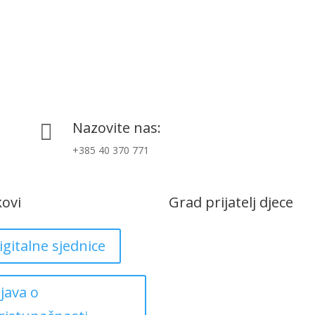
Nazovite nas:

+385 40 370 771
kovi
Grad prijatelj djece
igitalne sjednice
zjava o