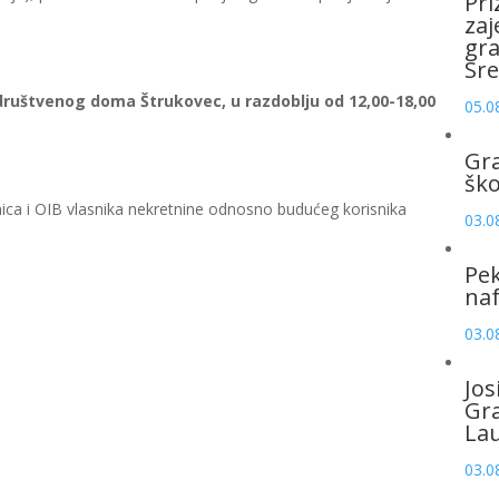
Pri
zaj
gr
Sre
 društvenog doma Štrukovec, u razdoblju od 12,00-18,00
05.0
Gr
šk
ica i OIB vlasnika nekretnine odnosno budućeg korisnika
03.0
Pek
naf
03.0
Jos
Gr
La
03.0