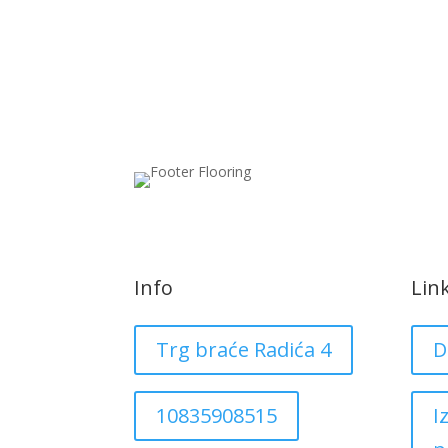
Info
Lin
Trg braće Radića 4
D
10835908515
I