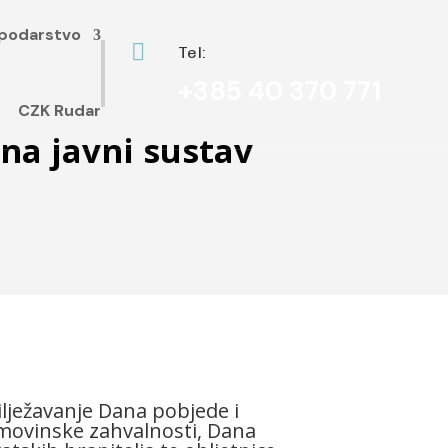
podarstvo

Tel:
+385 40 370 771
CZK Rudar
na javni sustav
lježavanje Dana pobjede i
ovinske zahvalnosti, Dana