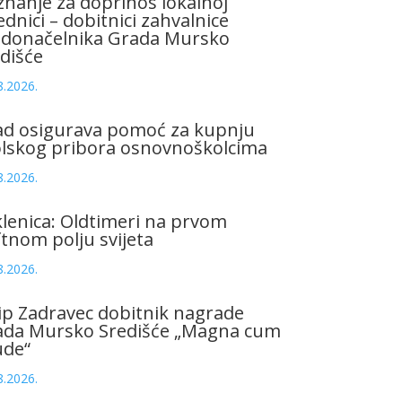
znanje za doprinos lokalnoj
ednici – dobitnici zahvalnice
adonačelnika Grada Mursko
dišće
8.2026.
ad osigurava pomoć za kupnju
olskog pribora osnovnoškolcima
8.2026.
lenica: Oldtimeri na prvom
tnom polju svijeta
8.2026.
ip Zadravec dobitnik nagrade
ada Mursko Središće „Magna cum
ude“
8.2026.