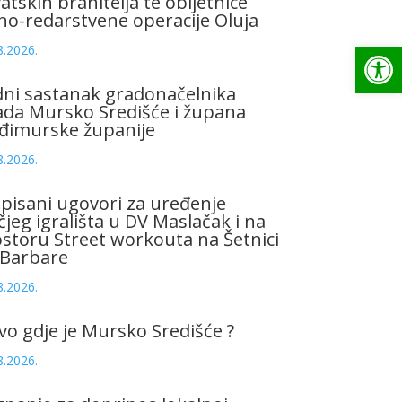
atskih branitelja te obljetnice
no-redarstvene operacije Oluja
Op
8.2026.
ni sastanak gradonačelnika
da Mursko Središće i župana
đimurske županije
8.2026.
pisani ugovori za uređenje
čjeg igrališta u DV Maslačak i na
storu Street workouta na Šetnici
 Barbare
8.2026.
vo gdje je Mursko Središće ?
8.2026.