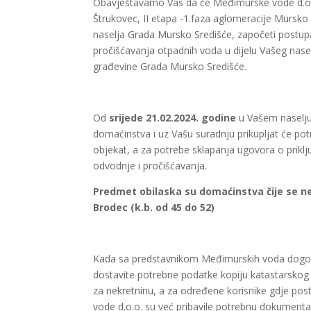
Obavještavamo Vas da će Međimurske vode d.o.o
Štrukovec, II etapa -1.faza aglomeracije Mursko S
naselja Grada Mursko Središće, započeti postupa
pročišćavanja otpadnih voda u dijelu Vašeg nas
građevine Grada Mursko Središće.
Od
srijede
21.02.2024. godine
u Vašem naselju
domaćinstva i uz Vašu suradnju prikupljat će potr
objekat, a za potrebe sklapanja ugovora o priklj
odvodnje i pročišćavanja.
Predmet obilaska su domaćinstva čije se ne
Brodec (k.b. od 45 do 52)
Kada sa predstavnikom Međimurskih voda dogovor
dostavite potrebne podatke kopiju katastarskog pl
za nekretninu, a za određene korisnike gdje pos
vode d.o.o. su već pribavile potrebnu dokumenta