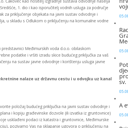
hrv
. Čakovec kao nositelj izgradnje sustava odvodnje naselja
voj
redišće, 1. dio i kao isporučitelj vodnih usluga za područje
k za priključenje objekata na javni sustav odvodnje i
05.0
elja, u skladu s Odlukom o priključenju na komunalne vodne
Rad
Gra
Me
 predstavnici Međimurskih voda d.o.o. obilaskom
05.0
ebne podatke i vršiti izradu skice budućeg priključka za vaš
učenju na sustav javne odvodnje i korištenju usluga javne
Pot
dje
pro
kretnine nalaze uz državnu cestu i u odvojku uz kanal
sv.
05.0
A e
ite položaj budućeg priključka na javni sustav odvodnje i
ana i kopiju građevinske dozvole (ili izvatka iz gruntovnice)
05.0
toje usklađeni podaci iz katastra i gruntovnice, Međimurske
ciju), pozivamo Vas na sklapanje ugovora o priključenju na