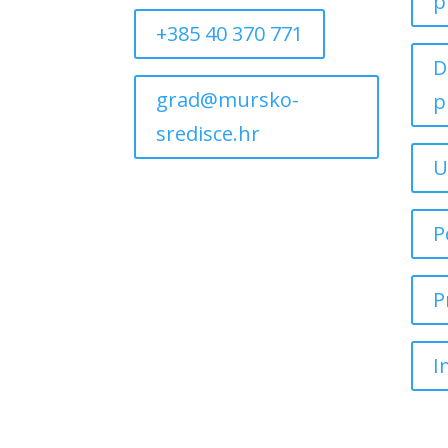
p
+385 40 370 771
D
grad@mursko-
p
sredisce.hr
U
P
P
I