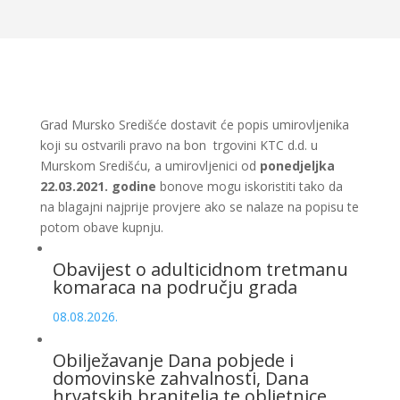
Grad Mursko Središće dostavit će popis umirovljenika
koji su ostvarili pravo na bon trgovini KTC d.d. u
Murskom Središću, a umirovljenici od
ponedjeljka
22.03.2021. godine
bonove mogu iskoristiti tako da
na blagajni najprije provjere ako se nalaze na popisu te
potom obave kupnju.
Obavijest o adulticidnom tretmanu
komaraca na području grada
08.08.2026.
Obilježavanje Dana pobjede i
domovinske zahvalnosti, Dana
hrvatskih branitelja te obljetnice