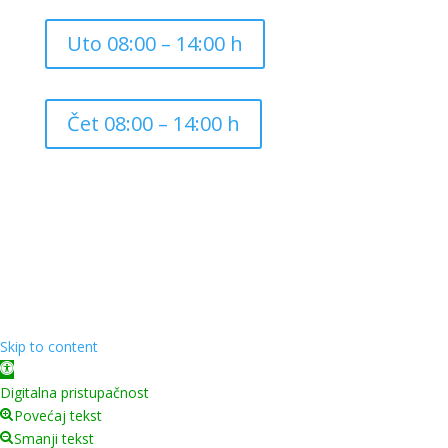
Uto 08:00 – 14:00 h
Čet 08:00 – 14:00 h
Copyright ©
2026
Grad Mursko Središće | Razvijeno sa
❤️ od
InTeh
Skip to content
Open toolbar
Digitalna pristupačnost
Povećaj tekst
Smanji tekst