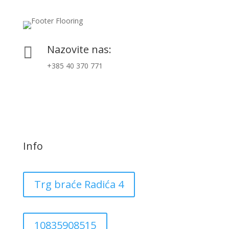
Nazovite nas:

+385 40 370 771
Info
Trg braće Radića 4
10835908515