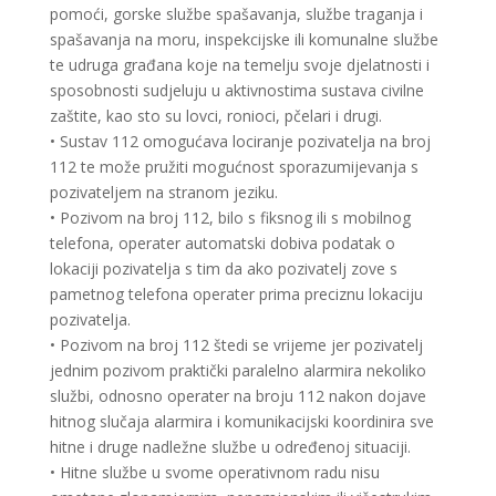
pomoći, gorske službe spašavanja, službe traganja i
spašavanja na moru, inspekcijske ili komunalne službe
te udruga građana koje na temelju svoje djelatnosti i
sposobnosti sudjeluju u aktivnostima sustava civilne
zaštite, kao sto su lovci, ronioci, pčelari i drugi.
• Sustav 112 omogućava lociranje pozivatelja na broj
112 te može pružiti mogućnost sporazumijevanja s
pozivateljem na stranom jeziku.
• Pozivom na broj 112, bilo s fiksnog ili s mobilnog
telefona, operater automatski dobiva podatak o
lokaciji pozivatelja s tim da ako pozivatelj zove s
pametnog telefona operater prima preciznu lokaciju
pozivatelja.
• Pozivom na broj 112 štedi se vrijeme jer pozivatelj
jednim pozivom praktički paralelno alarmira nekoliko
službi, odnosno operater na broju 112 nakon dojave
hitnog slučaja alarmira i komunikacijski koordinira sve
hitne i druge nadležne službe u određenoj situaciji.
• Hitne službe u svome operativnom radu nisu