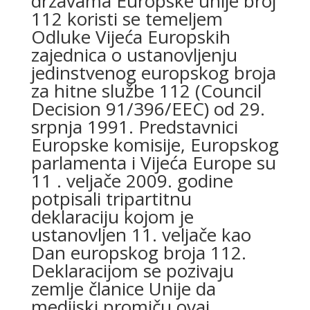
državama Europske unije broj
112 koristi se temeljem
Odluke Vijeća Europskih
zajednica o ustanovljenju
jedinstvenog europskog broja
za hitne službe 112 (Council
Decision 91/396/EEC) od 29.
srpnja 1991. Predstavnici
Europske komisije, Europskog
parlamenta i Vijeća Europe su
11 . veljače 2009. godine
potpisali tripartitnu
deklaraciju kojom je
ustanovljen 11. veljače kao
Dan europskog broja 112.
Deklaracijom se pozivaju
zemlje članice Unije da
medijski promiču ovaj