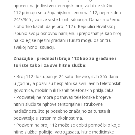
upućeni na jedinstveni europski broj za hitne službe
112 primaju se u županijskim centrima 112, neprekidno
24/7/365 , za sve vrste hitnih situacija. Danas možemo
slobodno kazati da je broj 112 u Republici Hrvatskoj
ispunio svoju osnovnu namjenu i prepoznat je kao broj
na kojeg se njezini građani i turisti mogu osloniti u
svakoj hitnoj situaciji.
Značajke i prednosti broja 112 kao za građane i
turiste tako i za sve hitne službe:
• Broj 112 dostupan je 24 sata dnevno, svih 365 dana
u godini , a pozivi su besplatni sa svih javnih telefonskih
govornica, mobilnih ili fiksnih telefonskih priključaka.
• Pozivatelj ne mora poznavati telefonske brojeve
hitnih službi te njihove teritorijalne i strukovne
nadležnosti, što je posebno značajno za turiste ili
pozivatelje u stresnim okolnostima.
• Pozivom na broj 112 može se dobiti pomoć bilo koje
hitne službe: policije, vatrogasaca, hitne medicinske