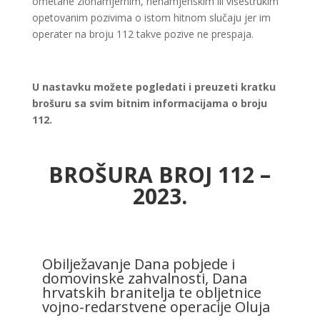
ometane zlonamjernim, nenamjenskim ili višestrukim
opetovanim pozivima o istom hitnom slučaju jer im
operater na broju 112 takve pozive ne prespaja.
U nastavku možete pogledati i preuzeti kratku
brošuru sa svim bitnim informacijama o broju
112.
BROŠURA BROJ 112 –
2023.
Obilježavanje Dana pobjede i
domovinske zahvalnosti, Dana
hrvatskih branitelja te obljetnice
vojno-redarstvene operacije Oluja