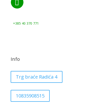

Nazovite nas:
+385 40 370 771
Info
Trg braće Radića 4
10835908515