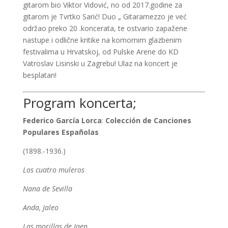
gitarom bio Viktor Vidović, no od 2017.godine za
gitarom je Tvrtko Sarić! Duo „ Gitaramezzo je već
održao preko 20 .koncerata, te ostvario zapažene
nastupe i odlične kritike na komornim glazbenim
festivalima u Hrvatskoj, od Pulske Arene do KD
Vatroslav Lisinski u Zagrebu! Ulaz na koncert je
besplatan!
Program koncerta;
Federico García Lorca
:
Colección de Canciones
Populares Españolas
(1898.-1936.)
Los cuatro muleros
Nana de Sevilla
Anda, Jaleo
Las morillas de Jaen