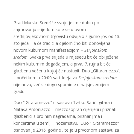
Grad Mursko Središće svoje je ime dobio po
sajmovanju srijedom koje se u ovom
srednjovjekovnom trgovištu odvijalo sigurno još od 13.
stoljeća. Ta će tradicija djelomično biti obnovljena
novom kulturnom manifestacijom –
Serjojnskom
sredom
. Svaka prva srijeda u mjesecu bit će obilježena
nekim kulturnim događajem, a prva, 7. rujna bit će
glazbena večer u kojoj će nastupiti Duo „Gitaramezzo“,
s početkom u 20:00 sati. Ideja za
Serjojnskom sredom
nije nova, već se dugo spominje u najsjevernijem
gradu.
Duo ” Gitaramezzo” u sastavu Tvrtko Sarić- gitara i
Nataša Antoniazzo – mezzosopran cijenjeni i priznati
glazbenici s brojnim nagradama, priznanjima i
koncertima u zemlji i inozemstvu. Duo ” Gitaramezzo”
osnovan je 2016. godine , te je u prvotnom sastavu za