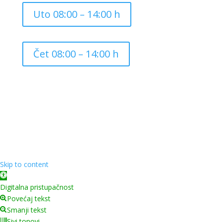
Uto 08:00 – 14:00 h
Čet 08:00 – 14:00 h
Copyright ©
2026
Grad Mursko Središće | Razvijeno sa
❤️ od
InTeh
Skip to content
Open toolbar
Digitalna pristupačnost
Povećaj tekst
Smanji tekst
Sivi tonovi