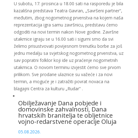
U subotu, 17. prosinca u 18.00 sati na rasporedu je bila
kazališna predstava Teatra Gavran, „Savršeni partner“,
međutim, zbog nogometnog prvenstva na kojem naša
reprezentacija igra samu završnicu, predstavu ćemo
odgoditi na novi termin nakon Nove godine. Završne
utakmice igraju se u 16.00 sati i sigurni smo da svi
želimo prisustvovati povijesnom trenutku borbe za još
jednu medalju sa svjetskog nogometnog prvenstva, uz
sav popratni folklor koji ide uz praćenje nogometnih
utakmica. O novom terminu izvjestit ćemo sve prvom
prilikom. Sve prodane ulaznice su važeće i za novi
termin, a moguće je i zatražiti povrat novaca na
blagajni Centra za kulturu „Rudar“ .
Obilježavanje Dana pobjede i
domovinske zahvalnosti, Dana
hrvatskih branitelja te obljetnice
vojno-redarstvene operacije Oluja
05.08.2026.