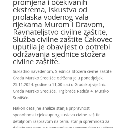
promjena i očekivanih
ekstrema, iskustva od
prolaska vodenog vala
rijekama Murom i Dravom,
Ravnateljstvo civilne zaštite,
Služba civilne zaštite Čakovec
uputila je obavijest o potrebi
održavanja sjednice stožera
civilne zaštite.
Sukladno navedenom, Sjednica Stožera civilne zaštite
Grada Mursko Središće održana je u ponedjeljak,
25.11.2024. godine u 11,00 sati u Gradskoj vijećnici
Grada Mursko Središće, Trg braće Radića 4, Mursko
Središće.
Nakon detaljne analize stanja pripravnosti i
sposobnosti cjelokupnog sustava civilne zaštite i
detaljnom raspravom na temu stanja spremnosti za
daljnje reagiranje u nepovoljnim vremenskim uvjetima,