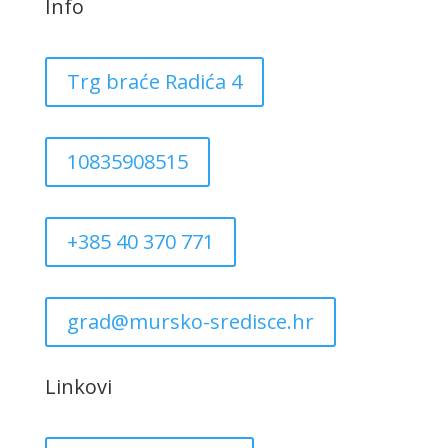
Info
Trg braće Radića 4
10835908515
+385 40 370 771
grad@mursko-sredisce.hr
Linkovi