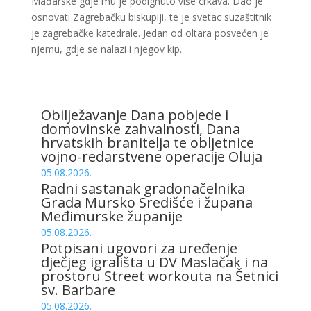
Mađarske gdje mu je podignuto više crkava. Dao je
osnovati Zagrebačku biskupiji, te je svetac suzaštitnik
je zagrebačke katedrale. Jedan od oltara posvećen je
njemu, gdje se nalazi i njegov kip.
Obilježavanje Dana pobjede i
domovinske zahvalnosti, Dana
hrvatskih branitelja te obljetnice
vojno-redarstvene operacije Oluja
05.08.2026.
Radni sastanak gradonačelnika
Grada Mursko Središće i župana
Međimurske županije
05.08.2026.
Potpisani ugovori za uređenje
dječjeg igrališta u DV Maslačak i na
prostoru Street workouta na Šetnici
sv. Barbare
05.08.2026.