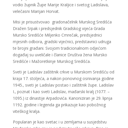
vodio župnik Župe Marije Kraljice i svetog Ladislava,
velečasni Marijan Horvat.
Misi je prisustvovao gradonačelnik Murskog Središća
Dražen Srpak i predsjednik Gradskog vijeća Grada
Mursko Središće Miljenko Cmrečak, predsjednici
mjesnih odbora, gradski vijećnici, predstavnici udruga
te brojni građani. Svojom tradicionalnom odjećom
događaj su uveličale i članice Društva žena Mursko
Središće i Mažoretkinje Murskog Središća.
Sveti je Ladislav zaštitnik crkve u Murskom Središću od
kraja 17. stoljeća, a nakon ponovnog osnivanja godine
1945., sveti je Ladislav postao i zaštitnik župe. Ladislav
I., poznat i kao sveti Ladislav, mađarski kralj (1077. –
1095.) iz dinastije Arpadovića. Kanoniziran je 29. lipnja
1192. godine i legenda ga prikazuje kao pobožnog
viteškog kralja.
Popularan je kao svetac i u zemljama u susjedstvu